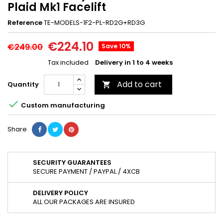
Plaid Mk1 Facelift
Reference
TE-MODELS-1F2-PL-RD2G+RD3G
€224.10
€249.00
Save 10%
Tax included
Delivery in 1 to 4 weeks
Add to cart
Quantity


Custom manufacturing
Share
SECURITY GUARANTEES
SECURE PAYMENT / PAYPAL / 4XCB
DELIVERY POLICY
ALL OUR PACKAGES ARE INSURED