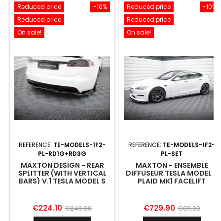
Reduced price
-10%
Reduced price
-10%
Reduced price
Reduced price
On sale!
On sale!
REFERENCE:
TE-MODELS-1F2-
REFERENCE:
TE-MODELS-1F2-
PL-RD1G+RD3G
PL-SET
MAXTON DESIGN - REAR
MAXTON - ENSEMBLE
SPLITTER (WITH VERTICAL
DIFFUSEUR TESLA MODEL S
BARS) V.1 TESLA MODEL S
PLAID MK1 FACELIFT
PLAID MK1 FACELIFT
Price
Regular
Price
Regular
€224.10
€729.90
€249.00
€811.00
price
price