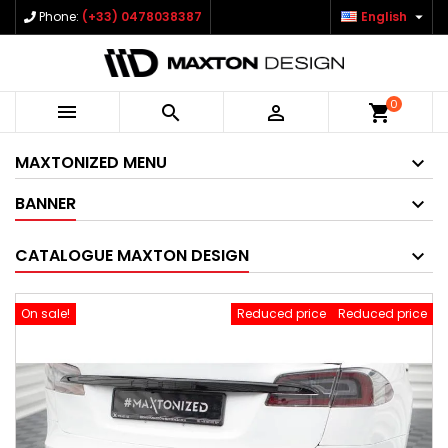

Phone:
(+33) 0478038387
English
0



shopping_cart
MAXTONIZED MENU
BANNER
CATALOGUE MAXTON DESIGN
On sale!
Reduced price
Reduced price