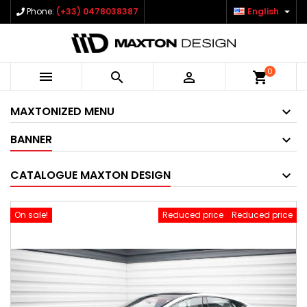

Phone:
(+33) 0478038387
English
0



shopping_cart
MAXTONIZED MENU
BANNER
CATALOGUE MAXTON DESIGN
On sale!
Reduced price
Reduced price