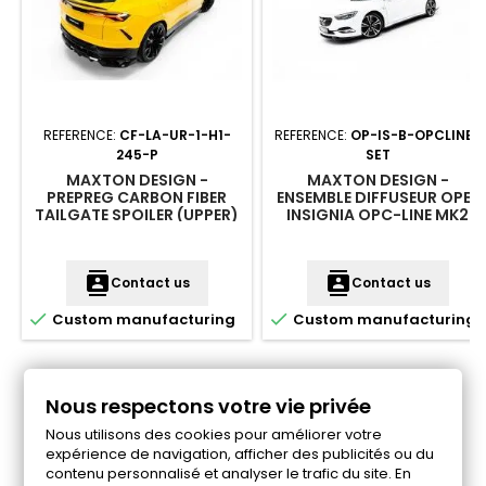
REFERENCE:
CF-LA-UR-1-H1-
REFERENCE:
OP-IS-B-OPCLINE-
245-P
SET
MAXTON DESIGN -
MAXTON DESIGN -
PREPREG CARBON FIBER
ENSEMBLE DIFFUSEUR OPEL
TAILGATE SPOILER (UPPER)
INSIGNIA OPC-LINE MK2
LAMBORGHINI URUS MK 1
contacts
contacts
Contact us
Contact us


Custom manufacturing
Custom manufacturing
Nous respectons votre vie privée
Follow us on Facebook
Nous utilisons des cookies pour améliorer votre
expérience de navigation, afficher des publicités ou du
contenu personnalisé et analyser le trafic du site. En