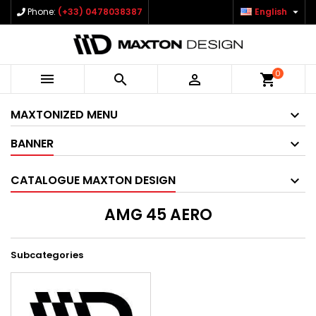

Phone:
(+33) 0478038387
English
0



shopping_cart
MAXTONIZED MENU
BANNER
CATALOGUE MAXTON DESIGN
AMG 45 AERO
Subcategories