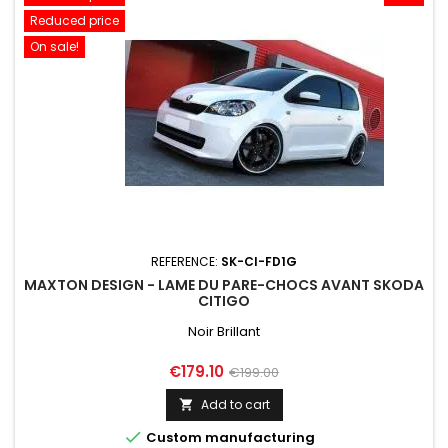
Reduced price
On sale!
REFERENCE:
SK-CI-FD1G
MAXTON DESIGN - LAME DU PARE-CHOCS AVANT SKODA
CITIGO
Noir Brillant
Price
Regular
€179.10
€199.00
price
Add to cart


Custom manufacturing