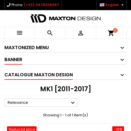

Phone:
(+33) 0478038387
English
0



shopping_cart
MAXTONIZED MENU
BANNER
CATALOGUE MAXTON DESIGN
MK1 [2011-2017]

Relevance
Showing 1 - 1 of 1 item(s)
Reduced price
-10%