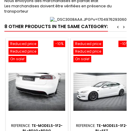
Nous envoyons des marchandises en parfait état
Les marchandises doivent être vérifiées en présence du
transporteur
8 OTHER PRODUCTS IN THE SAME CATEGORY:
<
>
Reduced price
-10%
Reduced price
-10%
Reduced price
Reduced price
On sale!
On sale!
REFERENCE:
TE-MODELS-1F2-
REFERENCE:
TE-MODELS-1F2-
PL-RD1G+RD3G
PL-SET