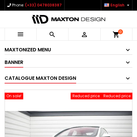

Phone:
(+33) 0478038387
English
0



shopping_cart
MAXTONIZED MENU
BANNER
CATALOGUE MAXTON DESIGN
On sale!
Reduced price
Reduced price