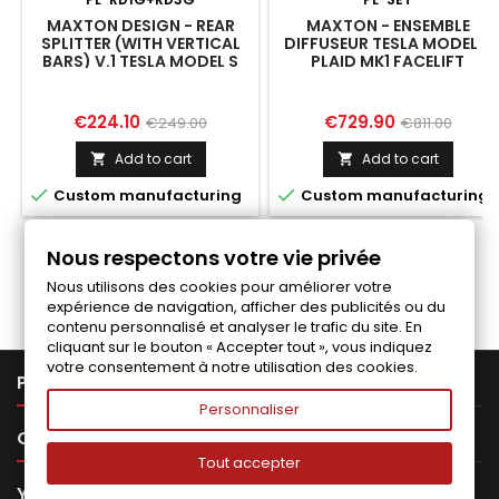
MAXTON DESIGN - REAR
MAXTON - ENSEMBLE
SPLITTER (WITH VERTICAL
DIFFUSEUR TESLA MODEL S
BARS) V.1 TESLA MODEL S
PLAID MK1 FACELIFT
PLAID MK1 FACELIFT
Price
Regular
Price
Regular
€224.10
€729.90
€249.00
€811.00
price
price
Add to cart
Add to cart




Custom manufacturing
Custom manufacturing
Nous respectons votre vie privée
Follow us on Facebook
Nous utilisons des cookies pour améliorer votre
expérience de navigation, afficher des publicités ou du
contenu personnalisé et analyser le trafic du site. En
cliquant sur le bouton « Accepter tout », vous indiquez
votre consentement à notre utilisation des cookies.

PRODUCTS
Personnaliser

OUR COMPANY
Tout accepter

YOUR ACCOUNT