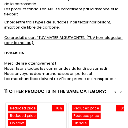
de la carrosserie.
Les produits fabriqu en ABS se caractisent par la ristance et la
flexibilit
Choix entre trois types de surfaces: noir textur noir brillant,
imitation de fibre de carbone.
Ce produit a certifiTUV MATERIALGUTACHTEN (TUV homologation
pour le matiau).
LIVRAISON :
Merci de lire attentivement !
Nous rlisons toutes les commandes du lundi au samedi
Nous envoyons des marchandises en parfait at
Les marchandises doivent re vifis en prence du transporteur
11 OTHER PRODUCTS IN THE SAME CATEGORY:
<
>
Reduced price
-10%
Reduced price
-10%
Reduced price
Reduced price
On sale!
On sale!