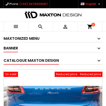

Phone:
(+33) 0478038387
English
0



shopping_cart
MAXTONIZED MENU
BANNER
CATALOGUE MAXTON DESIGN
On sale!
Reduced price
Reduced price