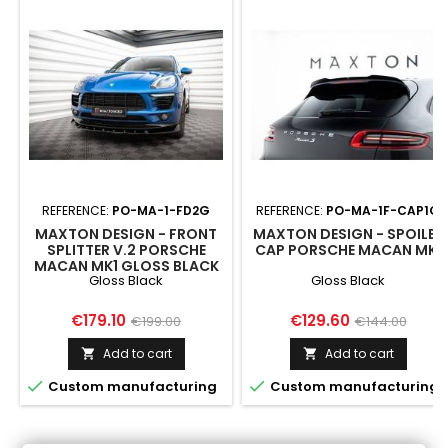
REFERENCE:
PO-MA-1-FD2G
REFERENCE:
PO-MA-1F-CAP1G
MAXTON DESIGN - FRONT
MAXTON DESIGN - SPOILER
SPLITTER V.2 PORSCHE
CAP PORSCHE MACAN MK1
MACAN MK1 GLOSS BLACK
Gloss Black
Gloss Black
Price
Regular
Price
Regular
€179.10
€129.60
€199.00
€144.00
price
price
Add to cart
Add to cart




Custom manufacturing
Custom manufacturing