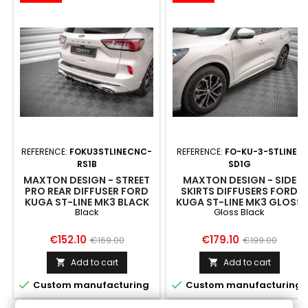
REFERENCE:
FOKU3STLINECNC-
REFERENCE:
FO-KU-3-STLINE-
RS1B
SD1G
MAXTON DESIGN - STREET
MAXTON DESIGN - SIDE
PRO REAR DIFFUSER FORD
SKIRTS DIFFUSERS FORD
KUGA ST-LINE MK3 BLACK
KUGA ST-LINE MK3 GLOSS
Black
Gloss Black
BLACK
Price
Regular
Price
Regular
€152.10
€179.10
€169.00
€199.00
price
price
Add to cart
Add to cart




Custom manufacturing
Custom manufacturing