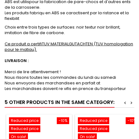
ABS est utilispour la fabrication de pare-chocs et d'autres ents
de la carrosserie.
Les produits fabriqu en ABS se caractisent par la ristance et la
flexibilit
Choix entre trois types de surfaces: noir textur noir brillant,
imitation de fibre de carbone.
Ce produit a certifiTUV MATERIALGUTACHTEN (TUV homologation
pour le matiau).
LIVRAISON :
Merci de lire attentivement !
Nous rlisons toutes les commandes du lundi au samedi
Nous envoyons des marchandises en parfait at
Les marchandises doivent re vifis en prence du transporteur
5 OTHER PRODUCTS IN THE SAME CATEGORY:
<
>
Reduced price
-10%
Reduced price
-10%
Reduced price
Reduced price
On sale!
On sale!