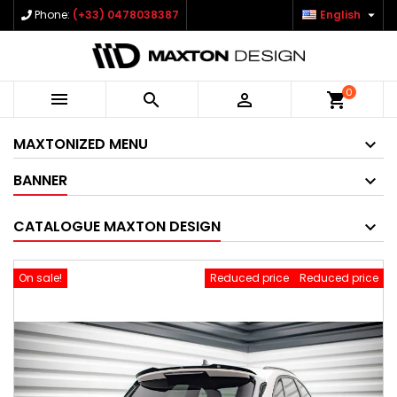

Phone:
(+33) 0478038387
English
0



shopping_cart
MAXTONIZED MENU
BANNER
CATALOGUE MAXTON DESIGN
On sale!
Reduced price
Reduced price