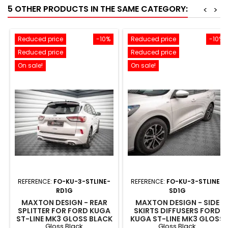
5 OTHER PRODUCTS IN THE SAME CATEGORY:
<
>
Reduced price
-10%
Reduced price
-10%
Reduced price
Reduced price
On sale!
On sale!
REFERENCE:
FO-KU-3-STLINE-
REFERENCE:
FO-KU-3-STLINE-
RD1G
SD1G
MAXTON DESIGN - REAR
MAXTON DESIGN - SIDE
SPLITTER FOR FORD KUGA
SKIRTS DIFFUSERS FORD
ST-LINE MK3 GLOSS BLACK
KUGA ST-LINE MK3 GLOSS
Gloss Black
Gloss Black
BLACK