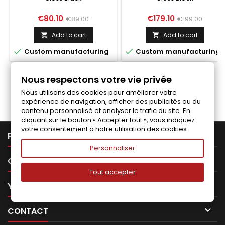
Price
Regular
Price
Regular
€80.10
€179.10
€89.00
€199.00
price
price
Add to cart
Add to cart




Custom manufacturing
Custom manufacturing
Nous respectons votre vie privée
Follow us on Facebook
Nous utilisons des cookies pour améliorer votre
expérience de navigation, afficher des publicités ou du
contenu personnalisé et analyser le trafic du site. En
cliquant sur le bouton « Accepter tout », vous indiquez
votre consentement à notre utilisation des cookies.

PRODUCTS
Personnaliser

OUR COMPANY
Tout accepter

YOUR ACCOUNT

CONTACT