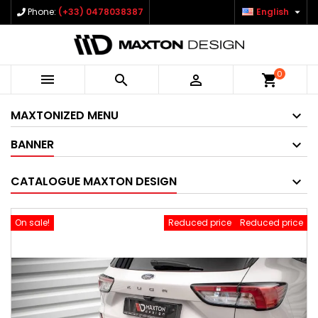

Phone:
(+33) 0478038387
English
0



shopping_cart
MAXTONIZED MENU
BANNER
CATALOGUE MAXTON DESIGN
On sale!
Reduced price
Reduced price