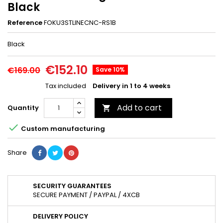
Black
Reference
FOKU3STLINECNC-RS1B
Black
€152.10
€169.00
Save 10%
Tax included
Delivery in 1 to 4 weeks
Add to cart
Quantity


Custom manufacturing
Share
SECURITY GUARANTEES
SECURE PAYMENT / PAYPAL / 4XCB
DELIVERY POLICY