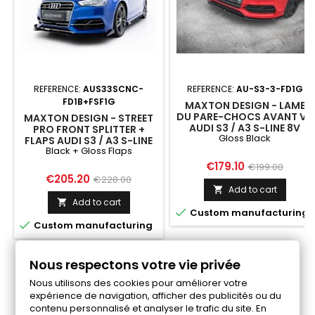
REFERENCE:
AUS33SCNC-
REFERENCE:
AU-S3-3-FD1G
FD1B+FSF1G
MAXTON DESIGN - LAME
DU PARE-CHOCS AVANT V.1
MAXTON DESIGN - STREET
AUDI S3 / A3 S-LINE 8V
PRO FRONT SPLITTER +
Gloss Black
SEDAN / CABRIO
FLAPS AUDI S3 / A3 S-LINE
Black + Gloss Flaps
SEDAN 8V BLACK + GLOSS
FLAPS
Price
Regular
€179.10
€199.00
Price
Regular
€205.20
€228.00
price
Add to cart

price
Add to cart


Custom manufacturing

Custom manufacturing
Nous respectons votre vie privée
Follow us on Facebook
Nous utilisons des cookies pour améliorer votre
expérience de navigation, afficher des publicités ou du
contenu personnalisé et analyser le trafic du site. En