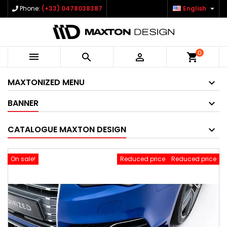

Phone:
(+33) 0478038387
English
0



shopping_cart
MAXTONIZED MENU
BANNER
CATALOGUE MAXTON DESIGN
On sale!
Reduced price
Reduced price