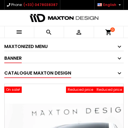

Phone:
(+33) 0478038387
English
0



shopping_cart
MAXTONIZED MENU
BANNER
CATALOGUE MAXTON DESIGN
On sale!
Reduced price
Reduced price