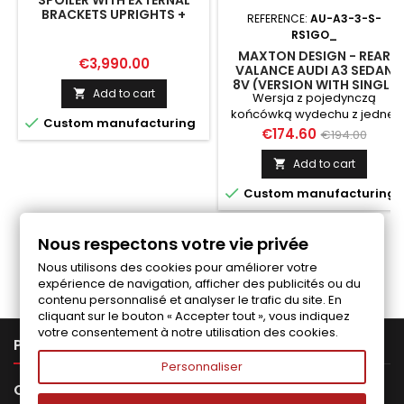
SPOILER WITH EXTERNAL
BRACKETS UPRIGHTS +
REFERENCE:
AU-A3-3-S-
LEDAUDI A3 / A3 S-LINE / S3
RS1GO_
/ RS3 SEDAN 8V / 8V
MAXTON DESIGN - REAR
FACELIFT
Price
€3,990.00
VALANCE AUDI A3 SEDAN
8V (VERSION WITH SINGLE
Add to cart

Wersja z pojedynczą
EXHAUST TIPS ON ONE
SIDE)
końcówką wydechu z jednej

Custom manufacturing
strony
Price
Regular
€174.60
€194.00
price
Add to cart


Custom manufacturing
Nous respectons votre vie privée
Follow us on Facebook
Nous utilisons des cookies pour améliorer votre
expérience de navigation, afficher des publicités ou du
contenu personnalisé et analyser le trafic du site. En
cliquant sur le bouton « Accepter tout », vous indiquez
votre consentement à notre utilisation des cookies.

PRODUCTS
Personnaliser

OUR COMPANY