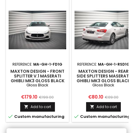
REFERENCE:
MA-GH-1-FD1G
REFERENCE:
MA-GH-1-RSD1G
MAXTON DESIGN - FRONT
MAXTON DESIGN - REAR
SPLITTER V.1 MASERATI
SIDE SPLITTERS MASERATI
GHIBLI MK3 GLOSS BLACK
GHIBLI MK3 GLOSS BLACK
Gloss Black
Gloss Black
Price
Regular
Price
Regular
€179.10
€80.10
€199.00
€89.00
price
price
Add to cart
Add to cart




Custom manufacturing
Custom manufacturing