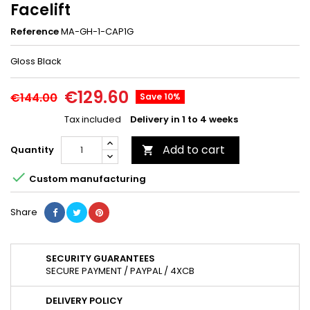
Facelift
Reference
MA-GH-1-CAP1G
Gloss Black
€129.60
€144.00
Save 10%
Tax included
Delivery in 1 to 4 weeks
Add to cart
Quantity


Custom manufacturing
Share
SECURITY GUARANTEES
SECURE PAYMENT / PAYPAL / 4XCB
DELIVERY POLICY