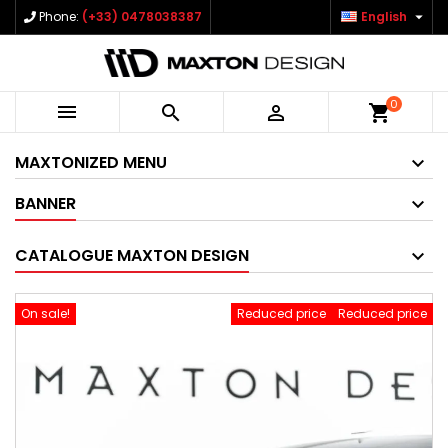

Phone:
(+33) 0478038387
English
0



shopping_cart
MAXTONIZED MENU
BANNER
CATALOGUE MAXTON DESIGN
On sale!
Reduced price
Reduced price