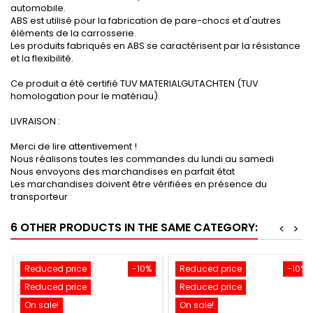
automobile.
ABS est utilisé pour la fabrication de pare-chocs et d'autres
éléments de la carrosserie.
Les produits fabriqués en ABS se caractérisent par la résistance
et la flexibilité.
Ce produit a été certifié TUV MATERIALGUTACHTEN (TUV
homologation pour le matériau).
LIVRAISON :
Merci de lire attentivement !
Nous réalisons toutes les commandes du lundi au samedi
Nous envoyons des marchandises en parfait état
Les marchandises doivent être vérifiées en présence du
transporteur
6 OTHER PRODUCTS IN THE SAME CATEGORY:
<
>
Reduced price
-10%
Reduced price
-10%
Reduced price
Reduced price
On sale!
On sale!