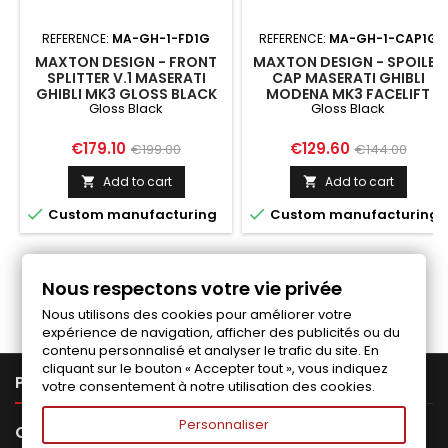
REFERENCE:
MA-GH-1-FD1G
REFERENCE:
MA-GH-1-CAP1G
MAXTON DESIGN - FRONT
MAXTON DESIGN - SPOILER
SPLITTER V.1 MASERATI
CAP MASERATI GHIBLI
GHIBLI MK3 GLOSS BLACK
MODENA MK3 FACELIFT
Gloss Black
Gloss Black
Price
Regular
Price
Regular
€179.10
€129.60
€199.00
€144.00
price
price
Add to cart
Add to cart




Custom manufacturing
Custom manufacturing
Follow us on Facebook
Nous respectons votre vie privée
Nous utilisons des cookies pour améliorer votre
expérience de navigation, afficher des publicités ou du
contenu personnalisé et analyser le trafic du site. En
cliquant sur le bouton « Accepter tout », vous indiquez

PRODUCTS
votre consentement à notre utilisation des cookies.
Personnaliser

OUR COMPANY