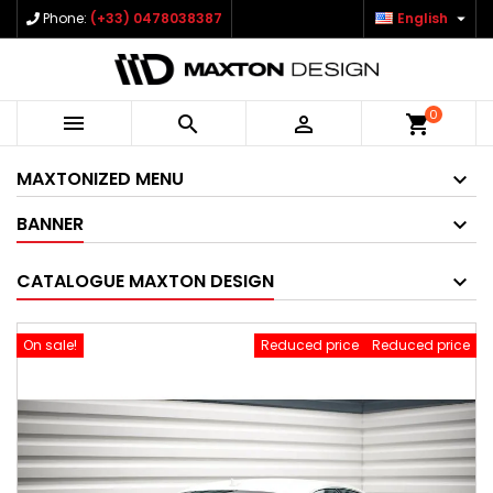

Phone:
(+33) 0478038387
English
0



shopping_cart
MAXTONIZED MENU
BANNER
CATALOGUE MAXTON DESIGN
On sale!
Reduced price
Reduced price