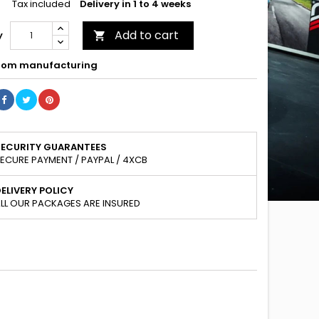
Tax included
Delivery in 1 to 4 weeks
Add to cart
y

om manufacturing
SECURITY GUARANTEES
ECURE PAYMENT / PAYPAL / 4XCB
ELIVERY POLICY
LL OUR PACKAGES ARE INSURED