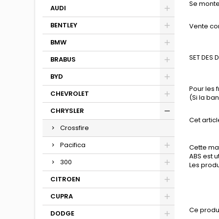
Se monte
AUDI
BENTLEY
Vente co
BMW
SET DES 
BRABUS
BYD
Pour les 
CHEVROLET
(Si la b
CHRYSLER
Cet articl
Crossfire
Pacifica
Cette mat
ABS est u
300
Les produ
CITROEN
CUPRA
Ce produ
DODGE