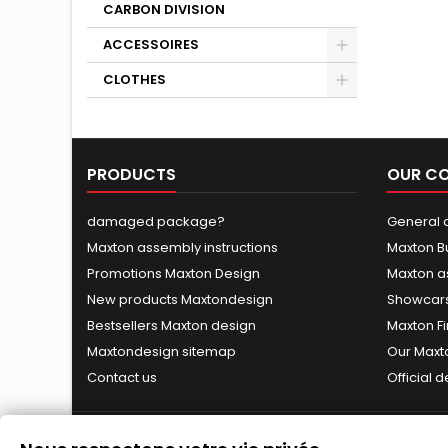
CARBON DIVISION
ACCESSOIRES
CLOTHES
PRODUCTS
OUR C
damaged package?
General c
Maxton assembly instructions
Maxton B
Promotions Maxton Design
Maxton a
New products Maxtondesign
Showcars
Bestsellers Maxton design
Maxton Fi
Maxtondesign sitemap
Our Maxt
Contact us
Official 