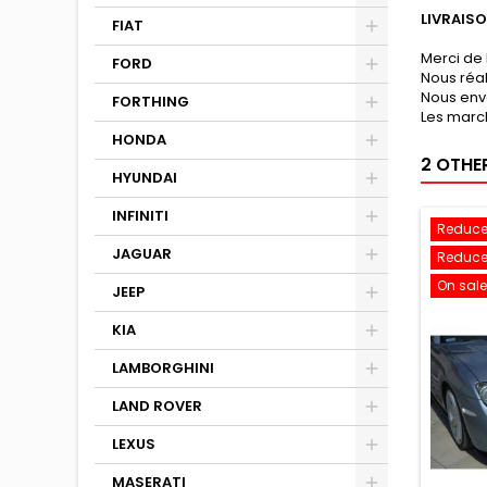
LIVRAIS
FIAT
Merci de 
FORD
Nous réa
Nous env
FORTHING
Les march
HONDA
2 OTHE
HYUNDAI
INFINITI
Reduce
JAGUAR
Reduce
On sale
JEEP
KIA
LAMBORGHINI
LAND ROVER
LEXUS
MASERATI