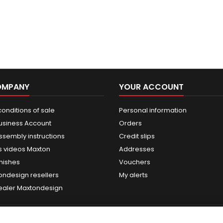
OMPANY
YOUR ACCOUNT
onditions of sale
Personal information
usiness Account
Orders
ssembly instructions
Credit slips
 videos Maxton
Addresses
nishes
Vouchers
ondesign resellers
My alerts
dealer Maxtondesign