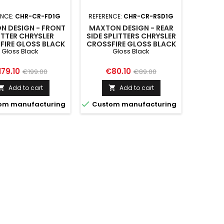
ENCE:
CHR-CR-FD1G
REFERENCE:
CHR-CR-RSD1G
N DESIGN - FRONT
MAXTON DESIGN - REAR
ITTER CHRYSLER
SIDE SPLITTERS CHRYSLER
FIRE GLOSS BLACK
CROSSFIRE GLOSS BLACK
Gloss Black
Gloss Black
ice
Regular
Price
Regular
179.10
€80.10
€199.00
€89.00
price
price
Add to cart
Add to cart



om manufacturing
Custom manufacturing