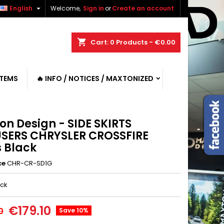

English
Welcome,
Sign in
or
Create an account
shopping_cart
Cart:
0
Products - €0.00
ITEMS
🔥 INFO / NOTICES / MAXTONIZED
on Design - SIDE SKIRTS
USERS CHRYSLER CROSSFIRE
s Black
ce
CHR-CR-SD1G
ack
€179.10
0
Save 10%