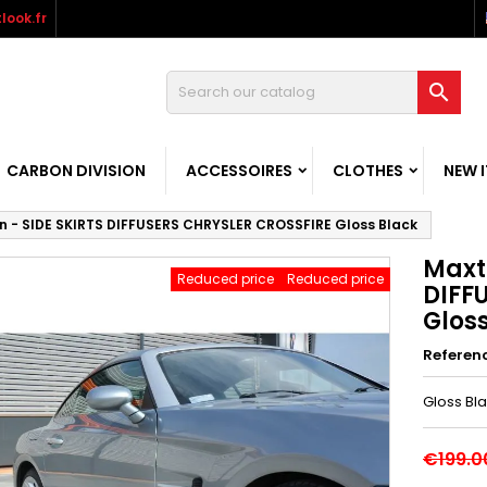
look.fr

CARBON DIVISION
ACCESSOIRES
CLOTHES
NEW 
n - SIDE SKIRTS DIFFUSERS CHRYSLER CROSSFIRE Gloss Black
Maxt
Reduced price
Reduced price
DIFF
Glos
Referen
Gloss Bl
€199.0