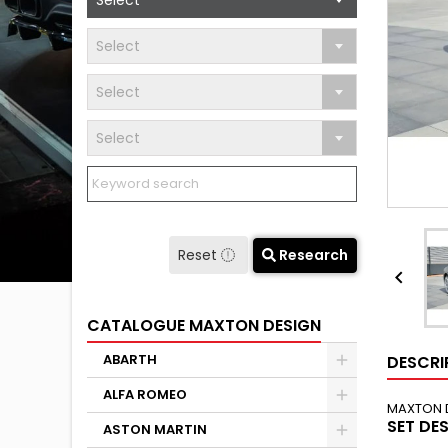
Select
Select
Select
Select
Reset
Research

CATALOGUE MAXTON DESIGN
ABARTH
DESCRI
ALFA ROMEO
MAXTON 
SET DE
ASTON MARTIN