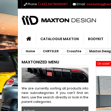
Phone:
(+33) 0478038387
Email:
neotuning@out
CATALOGUE MAXTON
BODYKIT
Home
CHRYSLER
Crossfire
Maxton Desig
MAXTONIZED MENU
On sale!
We are currently sorting all products into
new subcategories. If you can't find an
item, use the search directly or look in the
parent categories.