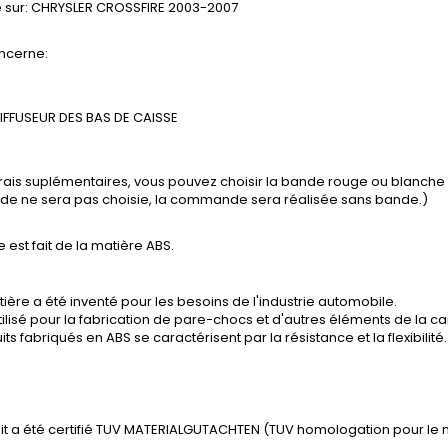
 sur:
CHRYSLER CROSSFIRE 2003-2007
ncerne:
DIFFUSEUR DES BAS DE CAISSE
frais suplémentaires, vous pouvez choisir la bande rouge ou blanch
ande ne sera pas choisie, la commande sera réalisée sans bande.)
e est fait de la matière ABS.
ière a été inventé pour les besoins de l'industrie automobile.
tilisé pour la fabrication de pare-chocs et d'autres éléments de la ca
its fabriqués en ABS se caractérisent par la résistance et la flexibilité.
it a été certifié TUV MATERIALGUTACHTEN (TUV homologation pour le 