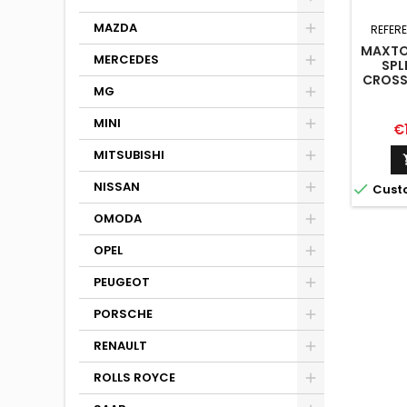
MAZDA
REFER
MAXTO
MERCEDES
SPL
CROSS
MG
MINI
Pr
€
MITSUBISHI
NISSAN

Cust
OMODA
OPEL
PEUGEOT
PORSCHE
RENAULT
ROLLS ROYCE