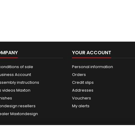
OMPANY
YOUR ACCOUNT
onditions of sale
Personal information
usiness Account
Orders
ssembly instructions
Credit slips
 videos Maxton
Addresses
nishes
Vouchers
ondesign resellers
My alerts
dealer Maxtondesign