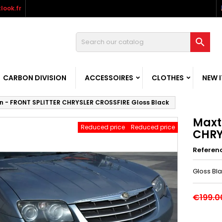
look.fr

CARBON DIVISION
ACCESSOIRES
CLOTHES
NEW 
n - FRONT SPLITTER CHRYSLER CROSSFIRE Gloss Black
Maxt
Reduced price
Reduced price
CHRY
Referen
Gloss Bl
€199.0