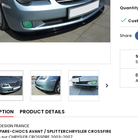
Quantit

Cust
Share
S
D
A

PTION
PRODUCT DETAILS
DESIGN FRANCE
 PARE-CHOCS AVANT / SPLITTERCHRYSLER CROSSFIRE
 sur:
CHRYSLER CROSSFIRE 2003-2007