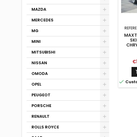
MAZDA
MERCEDES
REFER
MG
MAXTO
SK
MINI
CHRY
G
MITSUBISHI
Pr
€
NISSAN
OMODA

Cust
OPEL
PEUGEOT
PORSCHE
RENAULT
ROLLS ROYCE