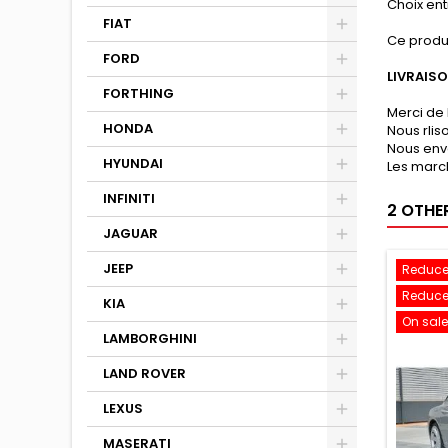
Choix entr
FIAT
Ce produ
FORD
LIVRAIS
FORTHING
Merci de 
HONDA
Nous rli
Nous env
HYUNDAI
Les march
INFINITI
2 OTHE
JAGUAR
JEEP
Reduce
Reduce
KIA
On sale
LAMBORGHINI
LAND ROVER
LEXUS
MASERATI