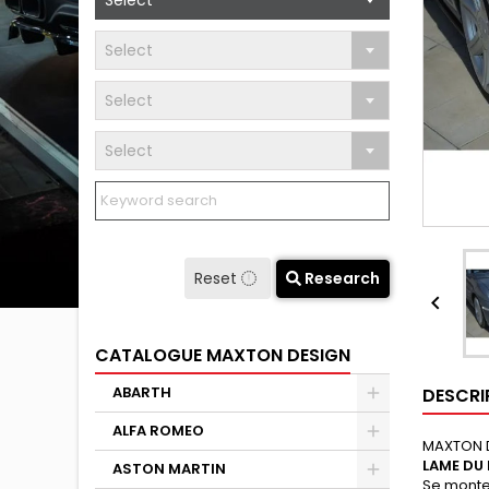
Select
Select
Select
Select
Reset
Research

CATALOGUE MAXTON DESIGN
ABARTH
DESCRI
ALFA ROMEO
MAXTON 
LAME DU
ASTON MARTIN
Se monte