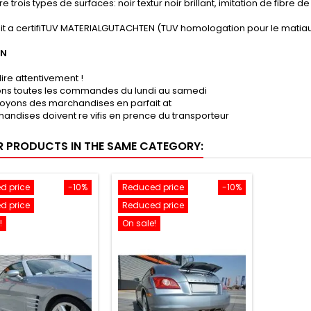
e trois types de surfaces: noir textur noir brillant, imitation de fibre 
it a certifiTUV MATERIALGUTACHTEN (TUV homologation pour le matiau
ON
lire attentivement !
sons toutes les commandes du lundi au samedi
oyons des marchandises en parfait at
andises doivent re vifis en prence du transporteur
R PRODUCTS IN THE SAME CATEGORY:
d price
-10%
Reduced price
-10%
d price
Reduced price
!
On sale!