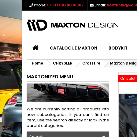
Phone:
(+33) 0478038387
Email:
neotuning@out
CATALOGUE MAXTON
BODYKIT
Home
CHRYSLER
Crossfire
Maxton Desig
MAXTONIZED MENU
On sale!
We are currently sorting all products into
new subcategories. If you can't find an
item, use the search directly or look in the
parent categories.