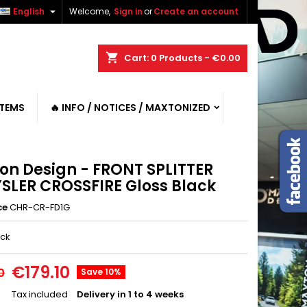

English
Welcome,
Sign in
or
Create an account
shopping_cart
Cart:
0
Products - €0.00
ITEMS
🔥 INFO / NOTICES / MAXTONIZED
on Design - FRONT SPLITTER
SLER CROSSFIRE Gloss Black
ce
CHR-CR-FD1G
ack
€179.10
0
Save 10%
Tax included
Delivery in 1 to 4 weeks