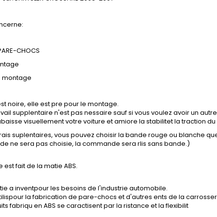
ncerne:
 PARE-CHOCS
ontage
e montage
st noire, elle est pre pour le montage.
vail supplentaire n'est pas nessaire sauf si vous voulez avoir un autre
baisse visuellement votre voiture et amiore la stabilitet la traction du 
frais suplentaires, vous pouvez choisir la bande rouge ou blanche q
nde ne sera pas choisie, la commande sera rlis sans bande.)
e est fait de la matie ABS.
ie a inventpour les besoins de l'industrie automobile.
tilispour la fabrication de pare-chocs et d'autres ents de la carrosser
ts fabriqu en ABS se caractisent par la ristance et la flexibilit