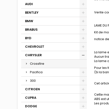
AUDI
Vente co
BENTLEY
BMW
LAME DU
BRABUS
Kit de m
BYD
notice d
CHEVROLET
La lame e
CHRYSLER
Aucun tra
La lame a
Crossfire
Pour les 
Pacifica
(Si la ba
300
Cet articl
CITROEN
Cette mat
CUPRA
ABS est u
Les produi
DODGE