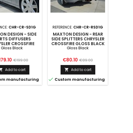
ENCE:
CHR-CR-SD1G
REFERENCE:
CHR-CR-RSD1G
N DESIGN - SIDE
MAXTON DESIGN - REAR
IRTS DIFFUSERS
SIDE SPLITTERS CHRYSLER
SLER CROSSFIRE
CROSSFIRE GLOSS BLACK
Gloss Black
Gloss Black
LOSS BLACK
ice
Regular
Price
Regular
179.10
€80.10
€199.00
€89.00
price
price
Add to cart
Add to cart



om manufacturing
Custom manufacturing