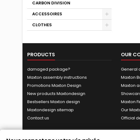
CARBON DIVISION
ACCESSOIRES
CLOTHES
PRODUCTS
OUR C
damaged package?
General c
Maxton assembly instructions
Maxton B
Promotions Maxton Design
Maxton a
New products Maxtondesign
Showcars
Bestsellers Maxton design
Maxton Fi
Maxtondesign sitemap
Our Maxt
Contact us
Official 