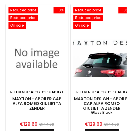
Reduced price
-10%
Reduced price
-10%
Reduced price
Reduced price
On sale!
On sale!
REFERENCE:
AL-GU-1-CAP1GX
REFERENCE:
AL-GU-1-CAP1G
MAXTON - SPOILER CAP
MAXTON DESIGN - SPOILER
ALFA ROMEO GIULIETTA
CAP ALFA ROMEO
ZENDER
GIULIETTA ZENDER
Gloss Black
Price
Regular
Price
Regular
€129.60
€129.60
€144.00
€144.00