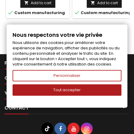
price
price
Add to cart
Add to cart




Custom manufacturing
Custom manufacturing
Follow us on Facebook
Nous respectons votre vie privée
Nous utilisons des cookies pour améliorer votre
expérience de navigation, afficher des publicités ou du
contenu personnalisé et analyser le trafic du site. En
cliquant sur le bouton « Accepter tout », vous indiquez

PRODUCTS
votre consentement à notre utilisation des cookies.
Personnaliser

OUR COMPANY
Tout accepter

YOUR ACCOUNT

CONTACT