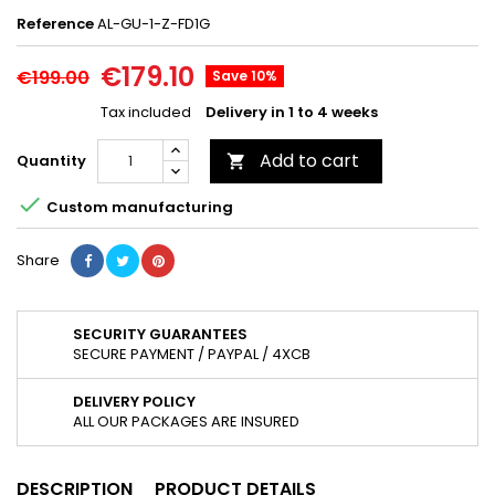
Reference
AL-GU-1-Z-FD1G
€179.10
€199.00
Save 10%
Tax included
Delivery in 1 to 4 weeks
Add to cart
Quantity


Custom manufacturing
Share
SECURITY GUARANTEES
SECURE PAYMENT / PAYPAL / 4XCB
DELIVERY POLICY
ALL OUR PACKAGES ARE INSURED
DESCRIPTION
PRODUCT DETAILS