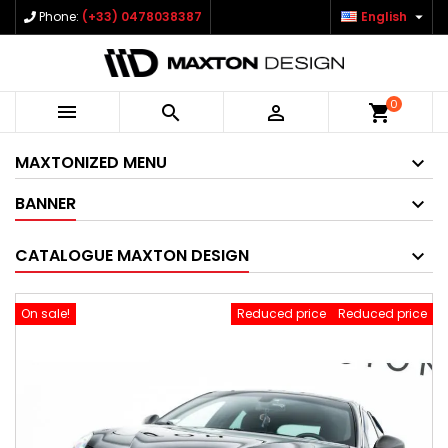

Phone:
(+33) 0478038387
English
0



shopping_cart
MAXTONIZED MENU
BANNER
CATALOGUE MAXTON DESIGN
On sale!
Reduced price
Reduced price