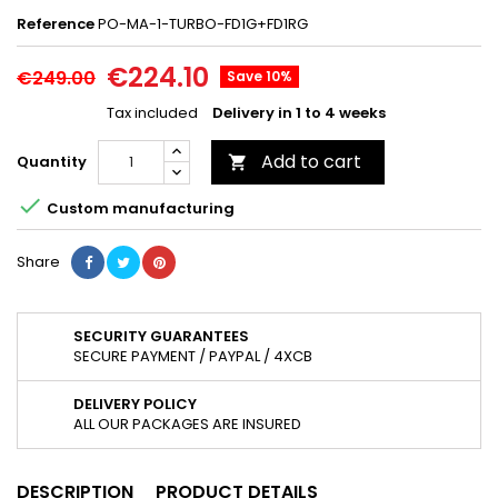
Reference
PO-MA-1-TURBO-FD1G+FD1RG
€224.10
€249.00
Save 10%
Tax included
Delivery in 1 to 4 weeks
Add to cart
Quantity


Custom manufacturing
Share
SECURITY GUARANTEES
SECURE PAYMENT / PAYPAL / 4XCB
DELIVERY POLICY
ALL OUR PACKAGES ARE INSURED
DESCRIPTION
PRODUCT DETAILS