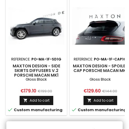
REFERENCE:
PO-MA-1F-SD1G
REFERENCE:
PO-MA-1F-CAP1G
MAXTON DESIGN - SIDE
MAXTON DESIGN - SPOILER
SKIRTS DIFFUSERS V.2
CAP PORSCHE MACAN MK1
PORSCHE MACAN MK1
Gloss Black
Gloss Black
Price
Regular
Price
Regular
€179.10
€129.60
€199.00
€144.00
price
price
Add to cart
Add to cart




Custom manufacturing
Custom manufacturing