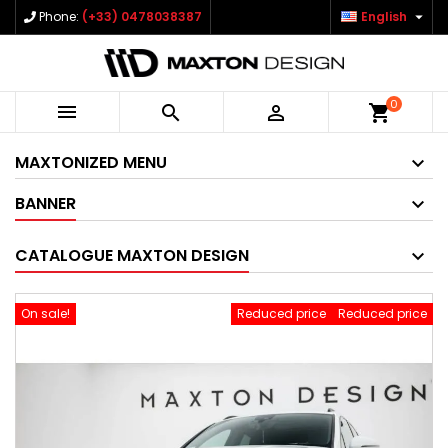

Phone:
(+33) 0478038387
English
0



shopping_cart
MAXTONIZED MENU
BANNER
CATALOGUE MAXTON DESIGN
On sale!
Reduced price
Reduced price