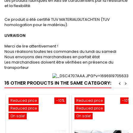
Les produits fabriqués en ABS se caractérisent par la résistance
et la flexibilité.
Ce produit a été certifié TUV MATERIALGUTACHTEN (TUV
homologation pour le matériau).
LIVRAISON
Merci de lire attentivement !
Nous réalisons toutes les commandes du lundi au samedi
Nous envoyons des marchandises en parfait état
Les marchandises doivent être vérifiées en présence du
transporteur
16 OTHER PRODUCTS IN THE SAME CATEGORY:
<
>
Reduced price
-10%
Reduced price
-10%
Reduced price
Reduced price
On sale!
On sale!