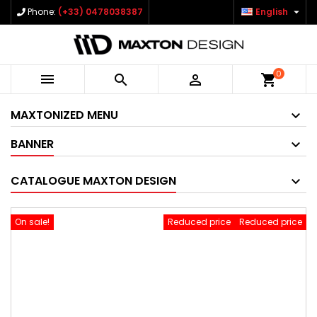

Phone:
(+33) 0478038387
English
0



shopping_cart
MAXTONIZED MENU
BANNER
CATALOGUE MAXTON DESIGN
On sale!
Reduced price
Reduced price