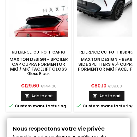
REFERENCE:
CU-FO-1-CAP1G
REFERENCE:
CU-FO-1-RSD4G
MAXTON DESIGN - SPOILER
MAXTON DESIGN - REAR
CAP CUPRA FORMENTOR
SIDE SPLITTERS V.4 CUPRA
MK1 / MK1 FACELIFT GLOSS
FORMENTOR MK1 FACELIFT
Gloss Black
BLACK
Price
Regular
Price
Regular
€129.60
€80.10
€144.00
€89.00
price
price
Add to cart
Add to cart




Custom manufacturing
Custom manufacturing
Nous respectons votre vie privée
Follow us on Facebook
Nous utilisons des cookies pour améliorer votre