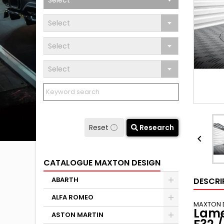
Select
Select
Select
Select
Reset
Research

CATALOGUE MAXTON DESIGN
ABARTH
DESCRI
ALFA ROMEO
MAXTON 
Lame
ASTON MARTIN