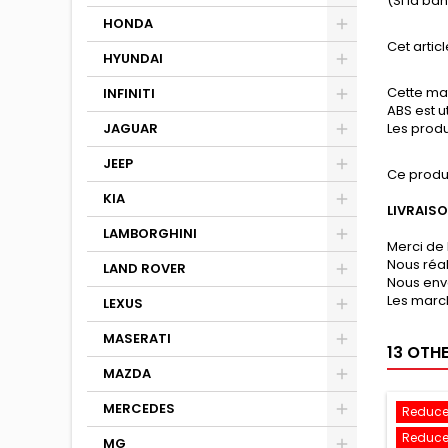
(Si la b
HONDA
Cet articl
HYUNDAI
Cette mat
INFINITI
ABS est u
JAGUAR
Les produ
JEEP
Ce produ
KIA
LIVRAIS
LAMBORGHINI
Merci de 
Nous réa
LAND ROVER
Nous env
Les march
LEXUS
MASERATI
13 OTH
MAZDA
MERCEDES
Reduce
Reduce
MG