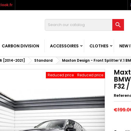
look.fr

CARBON DIVISION
ACCESSOIRES
CLOTHES
NEW 
6 [2014-2021]
Standard
Maxton Design - Front Splitter V.1 B
Maxto
Reduced price
Reduced price
BMW 
F32 /
Referen
€199.0