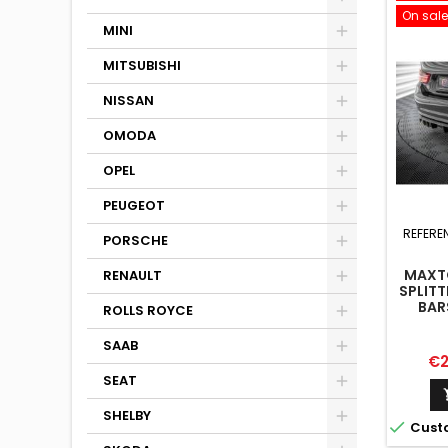
On sale
MINI
MITSUBISHI
NISSAN
OMODA
OPEL
PEUGEOT
REFERE
PORSCHE
MAXTO
RENAULT
SPLITT
BAR
ROLLS ROYCE
SAAB
Pr
€2
SEAT
SHELBY

Cust