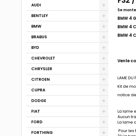
F32 /
AUDI
Se monte
BENTLEY
BMW 4 G
BMW
BMW 4 Co
BMW 4 Ca
BRABUS
BYD
CHEVROLET
Vente co
CHRYSLER
LAME DU
CITROEN
Kit de m
CUPRA
notice d
DODGE
FIAT
La lame e
Aucun tra
FORD
La lame a
Pour les
FORTHING