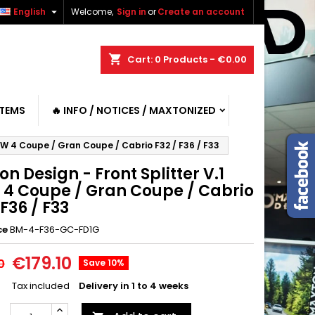

English
Welcome,
Sign in
or
Create an account
shopping_cart
Cart:
0
Products - €0.00
ITEMS
🔥 INFO / NOTICES / MAXTONIZED
MW 4 Coupe / Gran Coupe / Cabrio F32 / F36 / F33
n Design - Front Splitter V.1
4 Coupe / Gran Coupe / Cabrio
 F36 / F33
ce
BM-4-F36-GC-FD1G
€179.10
0
Save 10%
Tax included
Delivery in 1 to 4 weeks