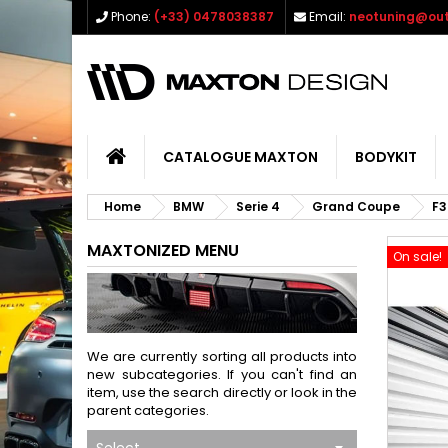
Phone:
(+33) 0478038387
Email:
neotuning@out
CATALOGUE MAXTON
BODYKIT
Home
BMW
Serie 4
Grand Coupe
F3
MAXTONIZED MENU
On sale!
We are currently sorting all products into
new subcategories. If you can't find an
item, use the search directly or look in the
parent categories.