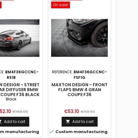
On sale!
On sale!
CE:
BM4F36GCCNC-
REFERENCE:
BM4F36GCCNC-
REFERENC
RS1B
FSF1G
 DESIGN - STREET
MAXTON DESIGN - FRONT
MAXTON
AR DIFFUSER BMW
FLAPS BMW 4 GRAN
FLAP
 COUPE F36 BLACK
COUPE F36
Black
ice
Regular
Price
Regular
Pr
52.10
€53.10
€5
€169.00
€59.00
price
price
Add to cart
Add to cart




m manufacturing
Custom manufacturing
Custo