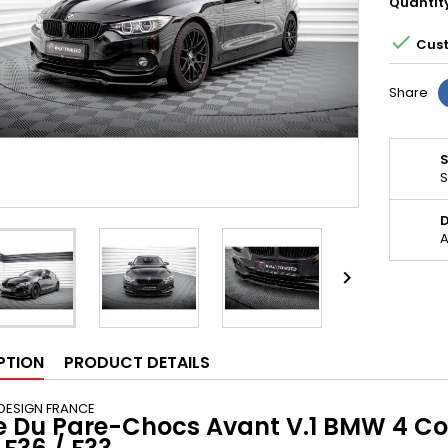
Quantit

Cust
Share
S
D
A

PTION
PRODUCT DETAILS
DESIGN FRANCE
 Du Pare-Chocs Avant V.1 BMW 4 Co