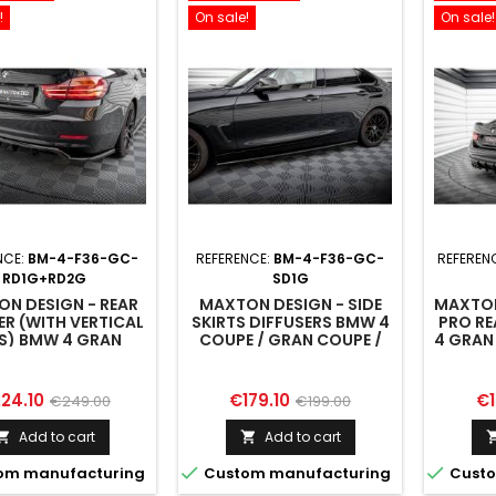
!
On sale!
On sale!
NCE:
BM-4-F36-GC-
REFERENCE:
BM-4-F36-GC-
REFEREN
RD1G+RD2G
SD1G
N DESIGN - REAR
MAXTON DESIGN - SIDE
MAXTON
ER (WITH VERTICAL
SKIRTS DIFFUSERS BMW 4
PRO RE
S) BMW 4 GRAN
COUPE / GRAN COUPE /
4 GRAN
COUPE F36
CABRIO F32 / F36 / F33
ice
Regular
Price
Regular
Pr
24.10
€179.10
€1
€249.00
€199.00
price
price
Add to cart
Add to cart




om manufacturing
Custom manufacturing
Custo