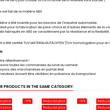
ande ne sera pas choisie, la commande sera réalisée sans bande.)
e est fait de la matière ABS.
ière a été inventé pour les besoins de l'industrie automobile.
tilisé pour la fabrication de pare-chocs et d'autres éléments de la ca
its fabriqués en ABS se caractérisent par la résistance et la flexibilité.
it a été certifié TUV MATERIALGUTACHTEN (TUV homologation pour le 
ON
lire attentivement !
lisons toutes les commandes du lundi au samedi
oyons des marchandises en parfait état
andises doivent être vérifiées en présence du transporteur
ER PRODUCTS IN THE SAME CATEGORY:
d price
-10%
Reduced price
-10%
Reduced
d price
Reduced price
Reduced