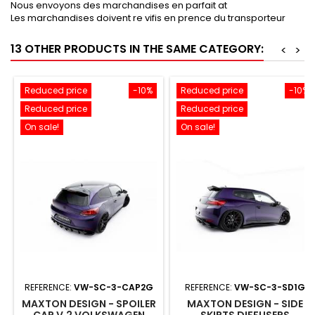
Nous envoyons des marchandises en parfait at
Les marchandises doivent re vifis en prence du transporteur
13 OTHER PRODUCTS IN THE SAME CATEGORY:
<
>
Reduced price
-10%
Reduced price
-10%
Reduced price
Reduced price
On sale!
On sale!
REFERENCE:
VW-SC-3-CAP2G
REFERENCE:
VW-SC-3-SD1G
MAXTON DESIGN - SPOILER
MAXTON DESIGN - SIDE