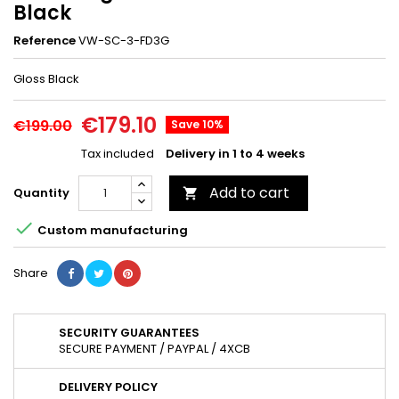
Black
Reference
VW-SC-3-FD3G
Gloss Black
€179.10
€199.00
Save 10%
Tax included
Delivery in 1 to 4 weeks
Add to cart
Quantity


Custom manufacturing
Share
SECURITY GUARANTEES
SECURE PAYMENT / PAYPAL / 4XCB
DELIVERY POLICY