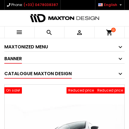

Phone:
(+33) 0478038387
English
0



shopping_cart
MAXTONIZED MENU
BANNER
CATALOGUE MAXTON DESIGN
On sale!
Reduced price
Reduced price