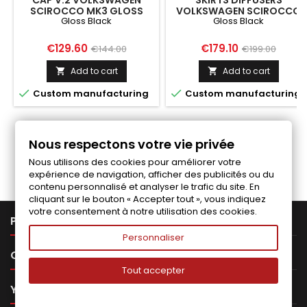
CAP V.2 VOLKSWAGEN
SKIRTS DIFFUSERS
SCIROCCO MK3 GLOSS
VOLKSWAGEN SCIROCCO
Gloss Black
Gloss Black
BLACK
MK3 GLOSS BLACK
Price
Regular
Price
Regular
€129.60
€179.10
€144.00
€199.00
price
price
Add to cart
Add to cart




Custom manufacturing
Custom manufacturing
Nous respectons votre vie privée
Follow us on Facebook
Nous utilisons des cookies pour améliorer votre
expérience de navigation, afficher des publicités ou du
contenu personnalisé et analyser le trafic du site. En
cliquant sur le bouton « Accepter tout », vous indiquez
votre consentement à notre utilisation des cookies.

PRODUCTS
Personnaliser

OUR COMPANY
Tout accepter

YOUR ACCOUNT