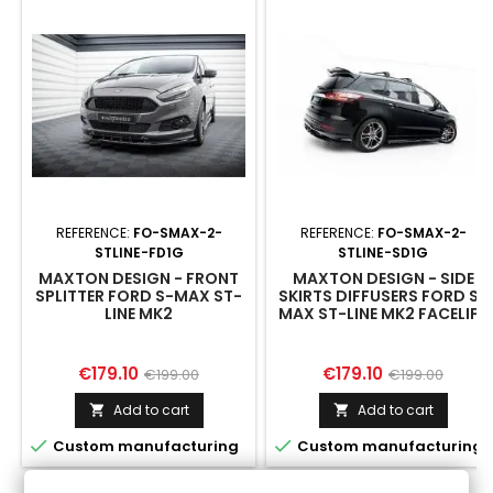
REFERENCE:
FO-SMAX-2-
REFERENCE:
FO-SMAX-2-
STLINE-FD1G
STLINE-SD1G
MAXTON DESIGN - FRONT
MAXTON DESIGN - SIDE
SPLITTER FORD S-MAX ST-
SKIRTS DIFFUSERS FORD S-
LINE MK2
MAX ST-LINE MK2 FACELIFT
Price
Regular
Price
Regular
€179.10
€179.10
€199.00
€199.00
price
price
Add to cart
Add to cart




Custom manufacturing
Custom manufacturing