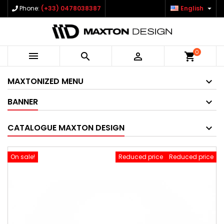

Phone:
(+33) 0478038387
English
0



shopping_cart
MAXTONIZED MENU
BANNER
CATALOGUE MAXTON DESIGN
On sale!
Reduced price
Reduced price