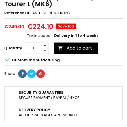
Tourer L (MK6)
Reference
OP-AS-L-ST-RD1G+RD2G
€224.10
€249.00
Save 10%
Tax included
Delivery in 1 to 4 weeks
Add to cart
Quantity


Custom manufacturing
Share
SECURITY GUARANTEES
SECURE PAYMENT / PAYPAL / 4XCB
DELIVERY POLICY
ALL OUR PACKAGES ARE INSURED