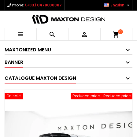

Phone:
(+33) 0478038387
English
0



shopping_cart
MAXTONIZED MENU
BANNER
CATALOGUE MAXTON DESIGN
On sale!
Reduced price
Reduced price