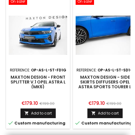
On sale!
On sale!
REFERENCE:
OP-AS-L-ST-FD1G
REFERENCE:
OP-AS-L-ST-SD1G
MAXTON DESIGN - FRONT
MAXTON DESIGN - SIDE
SPLITTER V.1 OPEL ASTRA L
SKIRTS DIFFUSERS OPEL
(MK6)
ASTRA SPORTS TOURER L
(MK5)
Price
Regular
Price
Regular
€179.10
€179.10
€199.00
€199.00
price
price
Add to cart
Add to cart




Custom manufacturing
Custom manufacturing