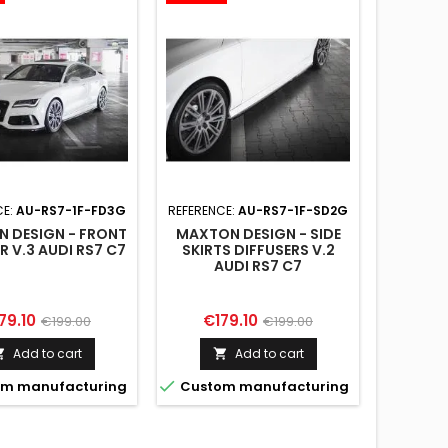
CE:
AU-RS7-1F-FD3G
REFERENCE:
AU-RS7-1F-SD2G
REFER
 DESIGN - FRONT
MAXTON DESIGN - SIDE
R V.3 AUDI RS7 C7
SKIRTS DIFFUSERS V.2
MAXTON
AUDI RS7 C7
DE
ARRIÈR
A
ice
Regular
Price
Regular
79.10
€179.10
€199.00
€199.00
Pr
€8
price
price
Add to cart
Add to cart



m manufacturing
Custom manufacturing

Custo