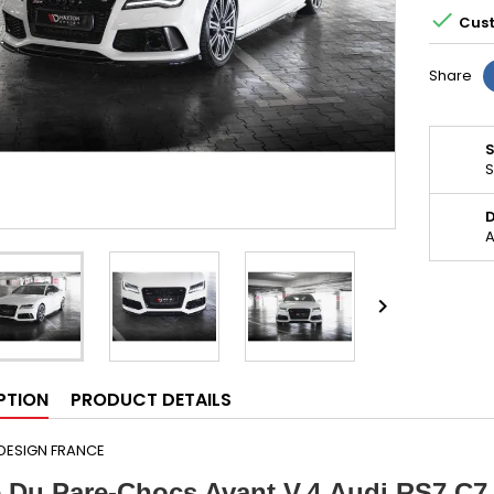

Cust
Share
S
D
A

PTION
PRODUCT DETAILS
DESIGN FRANCE
 Du Pare-Chocs Avant V.4 Audi RS7 C7