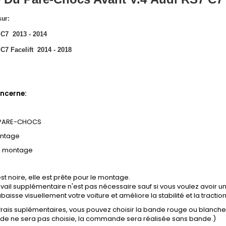
sur:
 C7 2013 - 2014
C7 Facelift 2014 - 2018
ncerne:
 PARE-CHOCS
ontage
e montage
st noire, elle est prête pour le montage.
vail supplémentaire n'est pas nécessaire sauf si vous voulez avoir un
baisse visuellement votre voiture et améliore la stabilité et la tractio
 frais suplémentaires, vous pouvez choisir la bande rouge ou blanch
ande ne sera pas choisie, la commande sera réalisée sans bande.)