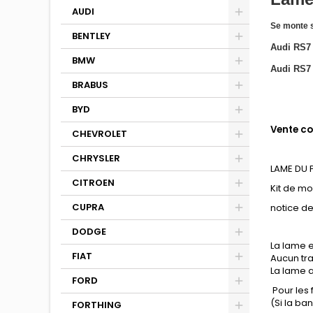
AUDI
Se monte 
BENTLEY
Audi RS7
BMW
Audi RS7 
BRABUS
BYD
Vente co
CHEVROLET
CHRYSLER
LAME DU
CITROEN
Kit de m
CUPRA
notice d
DODGE
La lame e
FIAT
Aucun tra
La lame a
FORD
Pour les
(Si la b
FORTHING