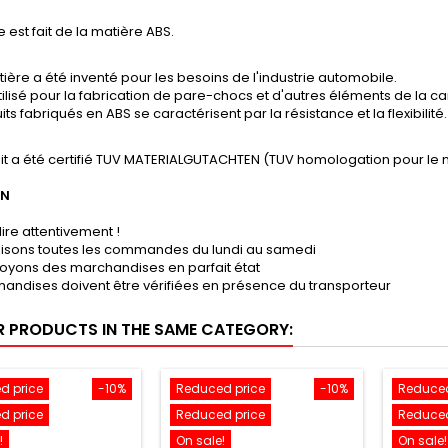
e est fait de la matière ABS.
ière a été inventé pour les besoins de l'industrie automobile.
tilisé pour la fabrication de pare-chocs et d'autres éléments de la ca
its fabriqués en ABS se caractérisent par la résistance et la flexibilité.
it a été certifié TUV MATERIALGUTACHTEN (TUV homologation pour le 
ON
lire attentivement !
lisons toutes les commandes du lundi au samedi
oyons des marchandises en parfait état
andises doivent être vérifiées en présence du transporteur
R PRODUCTS IN THE SAME CATEGORY:
d price
-10%
Reduced price
-10%
Reduced
d price
Reduced price
Reduced
!
On sale!
On sale!