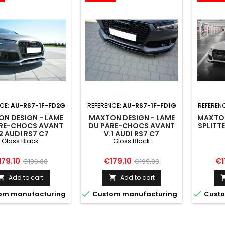
CE:
AU-RS7-1F-FD2G
REFERENCE:
AU-RS7-1F-FD1G
REFEREN
N DESIGN - LAME
MAXTON DESIGN - LAME
MAXTON
RE-CHOCS AVANT
DU PARE-CHOCS AVANT
SPLITTE
2 AUDI RS7 C7
V.1 AUDI RS7 C7
Gloss Black
Gloss Black
ice
Regular
Price
Regular
Pr
179.10
€179.10
€1
€199.00
€199.00
price
price
Add to cart
Add to cart




om manufacturing
Custom manufacturing
Custo