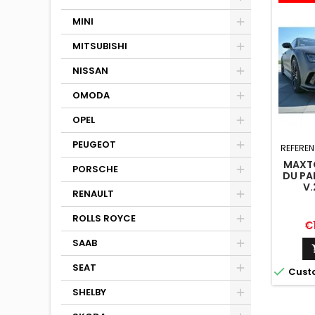
MINI
MITSUBISHI
NISSAN
OMODA
OPEL
PEUGEOT
REFEREN
MAXTO
PORSCHE
DU PA
V.
RENAULT
ROLLS ROYCE
Pr
€
SAAB
SEAT

Cust
SHELBY