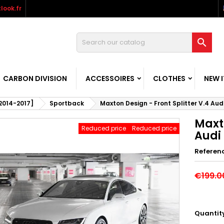
look.fr

CARBON DIVISION
ACCESSOIRES
CLOTHES
NEW 
[2014-2017]
Sportback
Maxton Design - Front Splitter V.4 Aud
Maxto
Reduced price
Reduced price
Audi
Referen
€199.0
Quantit