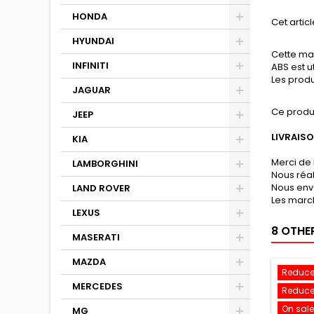
HONDA
Cet articl
HYUNDAI
Cette mat
INFINITI
ABS est u
Les produ
JAGUAR
Ce produ
JEEP
LIVRAIS
KIA
Merci de 
LAMBORGHINI
Nous réa
Nous env
LAND ROVER
Les march
LEXUS
8 OTHE
MASERATI
MAZDA
Reduce
MERCEDES
Reduce
On sale
MG