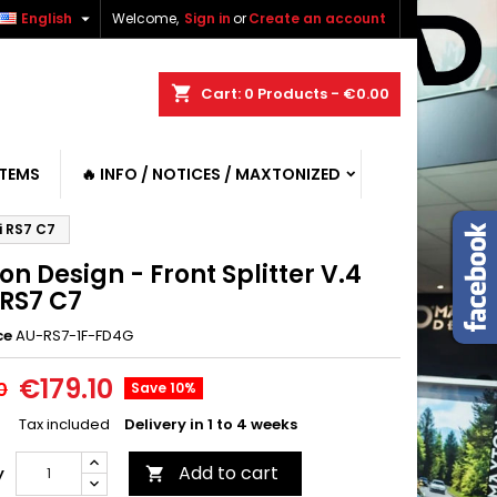

English
Welcome,
Sign in
or
Create an account
shopping_cart
Cart:
0
Products - €0.00
ITEMS
🔥 INFO / NOTICES / MAXTONIZED
i RS7 C7
n Design - Front Splitter V.4
 RS7 C7
ce
AU-RS7-1F-FD4G
€179.10
0
Save 10%
Tax included
Delivery in 1 to 4 weeks
Add to cart
y
