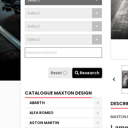
Select
Select
Select
Select
Reset
Research

CATALOGUE MAXTON DESIGN
ABARTH
DESCRI
ALFA ROMEO
MAXTON 
ASTON MARTIN
Lame