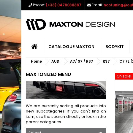
Phone:
(+33) 0478038387
Email:
neotuning@out
CATALOGUE MAXTON
BODYKIT
Home
AUDI
A7/ S7 / RS7
RS7
C7 FL 
MAXTONIZED MENU
On sale!
We are currently sorting all products into
new subcategories. If you can't find an
item, use the search directly or look in the
parent categories.