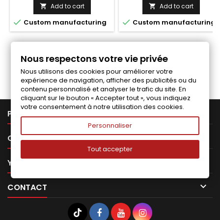
price
price
Add to cart
Add to cart




Custom manufacturing
Custom manufacturing
Nous respectons votre vie privée
Follow us on Facebook
Nous utilisons des cookies pour améliorer votre
expérience de navigation, afficher des publicités ou du
contenu personnalisé et analyser le trafic du site. En
cliquant sur le bouton « Accepter tout », vous indiquez
votre consentement à notre utilisation des cookies.

PRODUCTS
Personnaliser

OUR COMPANY
Tout accepter

YOUR ACCOUNT

CONTACT