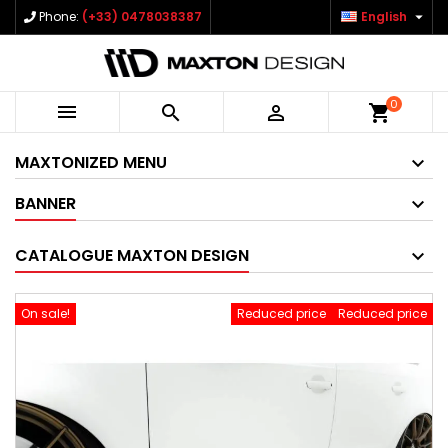

Phone:
(+33) 0478038387
English
0



shopping_cart
MAXTONIZED MENU
BANNER
CATALOGUE MAXTON DESIGN
On sale!
Reduced price
Reduced price