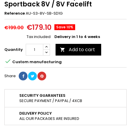
Sportback 8V / 8V Facelift
Reference
AU-S3-8V-SB-SD1G
€179.10
€199.00
Save 10%
Tax included
Delivery in 1 to 4 weeks
Add to cart
Quantity


Custom manufacturing
Share
SECURITY GUARANTEES
SECURE PAYMENT / PAYPAL / 4XCB
DELIVERY POLICY
ALL OUR PACKAGES ARE INSURED