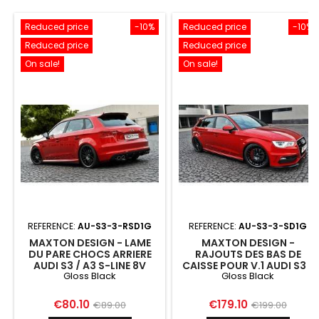
Reduced price
-10%
Reduced price
-10%
Reduced price
Reduced price
On sale!
On sale!
REFERENCE:
AU-S3-3-RSD1G
REFERENCE:
AU-S3-3-SD1G
MAXTON DESIGN - LAME
MAXTON DESIGN -
DU PARE CHOCS ARRIERE
RAJOUTS DES BAS DE
AUDI S3 / A3 S-LINE 8V
CAISSE POUR V.1 AUDI S3 /
Gloss Black
Gloss Black
HATCHBACK / SPORTBACK
A3 S-LINE SPORTBACK 8V /
8V FACELIFT
Price
Regular
Price
Regular
€80.10
€179.10
€89.00
€199.00