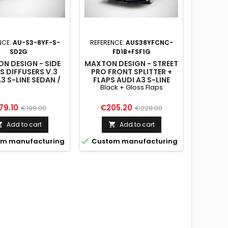
NCE:
AU-S3-8YF-S-
REFERENCE:
AUS38YFCNC-
SD2G
FD1B+FSF1G
AUA38
N DESIGN - SIDE
MAXTON DESIGN - STREET
MAXTON 
S DIFFUSERS V.3
PRO FRONT SPLITTER +
PRO
3 S-LINE SEDAN /
FLAPS AUDI A3 S-LINE
DIFFUSE
Black + Gloss Flaps
SEDAN 8Y / 8Y
SEDAN / S3 SEDAN 8Y
A3 S-LIN
FACELIFT
FACELIFT BLACK + GLOSS
FLAPS
ice
Regular
Price
Regular
Pri
79.10
€205.20
€1
€199.00
€228.00
price
price
Add to cart
Add to cart




m manufacturing
Custom manufacturing
Custo