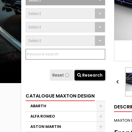
Select
Select
Select
Select
Reset
Research

CATALOGUE MAXTON DESIGN
ABARTH
DESCRI
ALFA ROMEO
MAXTON 
ASTON MARTIN