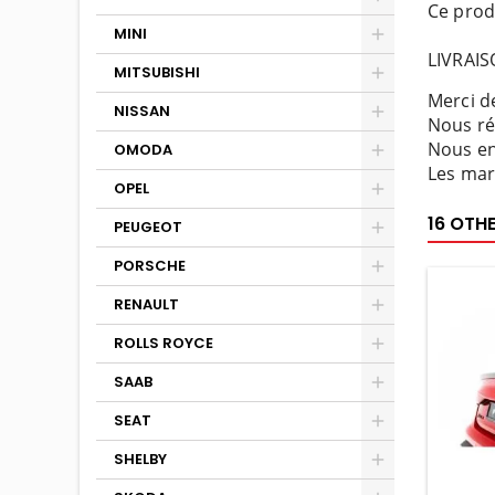
Ce prod
MINI
LIVRAI
MITSUBISHI
Merci de
NISSAN
Nous ré
Nous en
OMODA
Les mar
OPEL
16 OTH
PEUGEOT
PORSCHE
RENAULT
ROLLS ROYCE
SAAB
SEAT
SHELBY