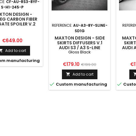
CE:
CF-AU-RS3-8YF-
S-H1-245-P
XTON DESIGN -
EG CARBON FIBER
GATE SPOILER V.2
REFERENCE:
AU-A3-8Y-SLINE-
REFERE
S3 / S3 / A3 S-LINE
SD1G
SEDAN 8Y FACELIFT
MAXTON DESIGN - SIDE
MAXTO
Price
€649.00
SKIRTS DIFFUSERS V.1
SKIRT
AUDI S3 / A3 S-LINE
AUDI A
Add to cart

Gloss Black
SPORTBACK / SEDAN 8Y /
S3 
8Y FACELIFT GLOSS
om manufacturing
BLACK
Price
Regular
Pr
€179.10
€1
€199.00
price
Add to cart



Custom manufacturing
Custo