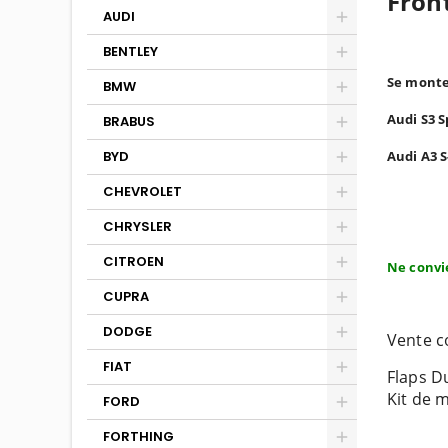
Front
AUDI
BENTLEY
Se monte
BMW
Audi S3 S
BRABUS
BYD
Audi A3 
CHEVROLET
CHRYSLER
CITROEN
Ne convi
CUPRA
DODGE
Vente c
FIAT
Flaps D
Kit de 
FORD
FORTHING