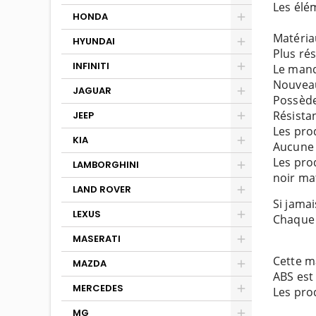
Les élé
HONDA
Matéria
HYUNDAI
Plus ré
INFINITI
Le manq
Nouveau
JAGUAR
Possède
Résista
JEEP
Les pro
KIA
Aucune 
Les pro
LAMBORGHINI
noir ma
LAND ROVER
Si jamai
LEXUS
Chaque 
MASERATI
Cette ma
MAZDA
ABS est 
MERCEDES
Les prod
MG