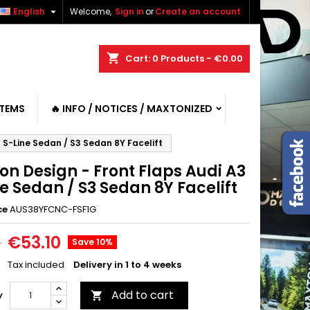

English
Welcome,
Sign in
or
Create an account
shopping_cart
Cart:
0
Products - €0.00
ITEMS
🔥 INFO / NOTICES / MAXTONIZED
 S-Line Sedan / S3 Sedan 8Y Facelift
on Design - Front Flaps Audi A3
e Sedan / S3 Sedan 8Y Facelift
ce
AUS38YFCNC-FSF1G
€53.10
0
Save 10%
Tax included
Delivery in 1 to 4 weeks
Add to cart
y
