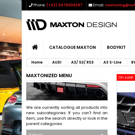
Phone:
(+33) 0478038387
Email:
neotuning@out
CATALOGUE MAXTON
BODYKIT
Home
AUDI
A3/ S3/ RS3
A3 S-Line
8Y
MAXTONIZED MENU
On sale!
We are currently sorting all products into
new subcategories. If you can't find an
item, use the search directly or look in the
parent categories.