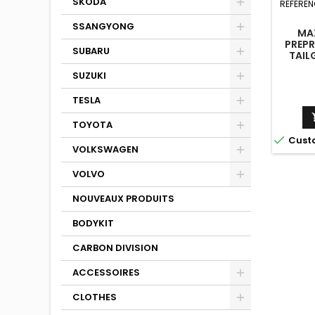
SKODA
REFEREN
SSANGYONG
MA
PREPR
SUBARU
TAIL
AUDI R
SUZUKI
/ A3 
TESLA
TOYOTA

Cust
VOLKSWAGEN
VOLVO
NOUVEAUX PRODUITS
BODYKIT
CARBON DIVISION
ACCESSOIRES
CLOTHES