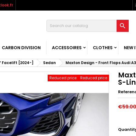
look.fr

CARBON DIVISION
ACCESSOIRES
CLOTHES
NEW 
 Facelift [2024-]
Sedan
Maxton Design - Front Flaps Audi A3
Maxt
Reduced price
Reduced price
S-Lin
Referen
€59.0
Quantit