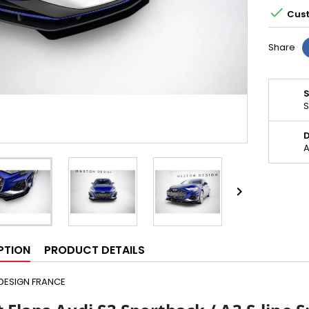

Cust
Share
S
D
A

PTION
PRODUCT DETAILS
DESIGN FRANCE