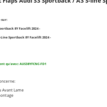
 Flaps Audi S3 Sportback / A3 S-line S
 sur:
portback 8Y Facelift 2024 -
S-Line Sportback
8Y Facelift 2024 -
ent qu'avec: AUS38YFCNC-FD1
oncerne:
u Avant Lame
montage