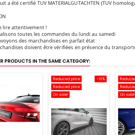
uit a été certifié TUV MATERIALGUTACHTEN (TUV homologat
SON
 lire attentivement !
alisons toutes les commandes du lundi au samedi
voyons des marchandises en parfait état
chandises doivent être vérifiées en présence du transport
ER PRODUCTS IN THE SAME CATEGORY:
Reduced price
-10%
Reduced
Reduced price
Reduced
On sale!
On sale!