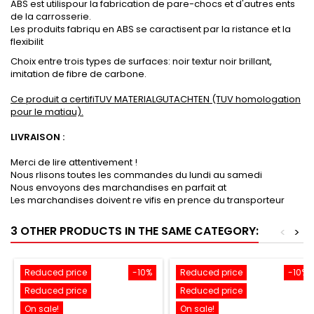
ABS est utilispour la fabrication de pare-chocs et d'autres ents
de la carrosserie.
Les produits fabriqu en ABS se caractisent par la ristance et la
flexibilit
Choix entre trois types de surfaces: noir textur noir brillant,
imitation de fibre de carbone.
Ce produit a certifiTUV MATERIALGUTACHTEN (TUV homologation
pour le matiau).
LIVRAISON :
Merci de lire attentivement !
Nous rlisons toutes les commandes du lundi au samedi
Nous envoyons des marchandises en parfait at
Les marchandises doivent re vifis en prence du transporteur
3 OTHER PRODUCTS IN THE SAME CATEGORY:
<
>
Reduced price
-10%
Reduced price
-10%
Reduced price
Reduced price
On sale!
On sale!