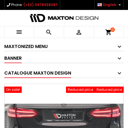

Phone:
(+33) 0478038387
English
0



shopping_cart
MAXTONIZED MENU
BANNER
CATALOGUE MAXTON DESIGN
On sale!
Reduced price
Reduced price