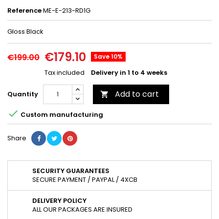
Reference
ME-E-213-RD1G
Gloss Black
€179.10
€199.00
Save 10%
Tax included
Delivery in 1 to 4 weeks
Add to cart
Quantity


Custom manufacturing
Share
SECURITY GUARANTEES
SECURE PAYMENT / PAYPAL / 4XCB
DELIVERY POLICY
ALL OUR PACKAGES ARE INSURED