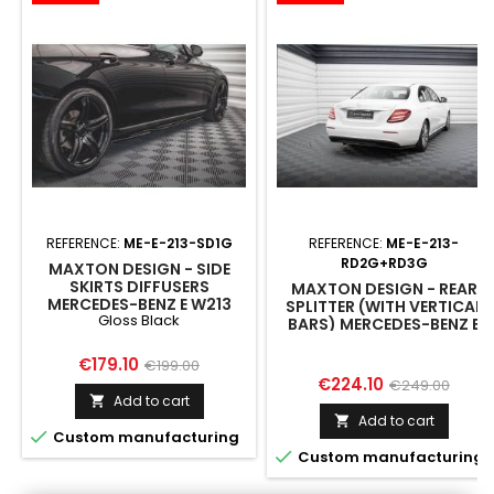
REFERENCE:
ME-E-213-SD1G
REFERENCE:
ME-E-213-
RD2G+RD3G
MAXTON DESIGN - SIDE
SKIRTS DIFFUSERS
MAXTON DESIGN - REAR
MERCEDES-BENZ E W213
SPLITTER (WITH VERTICAL
Gloss Black
GLOSS BLACK
BARS) MERCEDES-BENZ E
W213
Price
Regular
€179.10
€199.00
Price
Regular
€224.10
€249.00
price
Add to cart

price
Add to cart


Custom manufacturing

Custom manufacturing