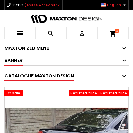

Phone:
(+33) 0478038387
English
0



shopping_cart
MAXTONIZED MENU
BANNER
CATALOGUE MAXTON DESIGN
On sale!
Reduced price
Reduced price