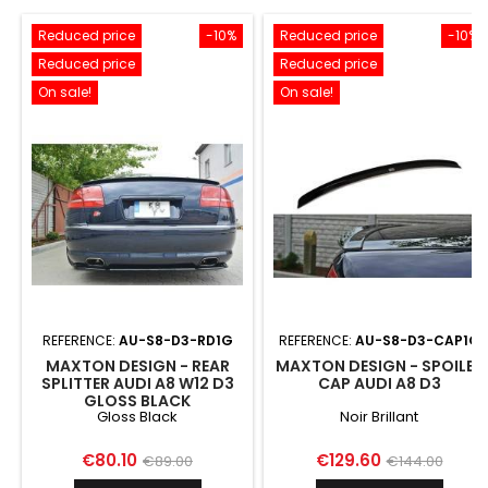
Reduced price
-10%
Reduced price
-10%
Reduced price
Reduced price
On sale!
On sale!
REFERENCE:
AU-S8-D3-RD1G
REFERENCE:
AU-S8-D3-CAP1G
MAXTON DESIGN - REAR
MAXTON DESIGN - SPOILER
SPLITTER AUDI A8 W12 D3
CAP AUDI A8 D3
GLOSS BLACK
Gloss Black
Noir Brillant
Price
Regular
Price
Regular
€80.10
€129.60
€89.00
€144.00
price
price