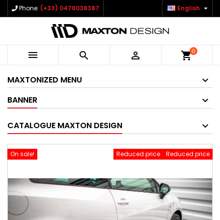

Phone:
(+33) 0478038387
English
0



shopping_cart
MAXTONIZED MENU
BANNER
CATALOGUE MAXTON DESIGN
On sale!
Reduced price
Reduced price