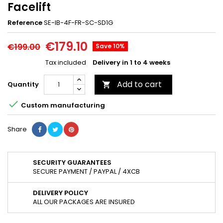
Facelift
Reference
SE-IB-4F-FR-SC-SD1G
€179.10
€199.00
Save 10%
Tax included
Delivery in 1 to 4 weeks
Add to cart
Quantity


Custom manufacturing
Share
SECURITY GUARANTEES
SECURE PAYMENT / PAYPAL / 4XCB
DELIVERY POLICY
ALL OUR PACKAGES ARE INSURED