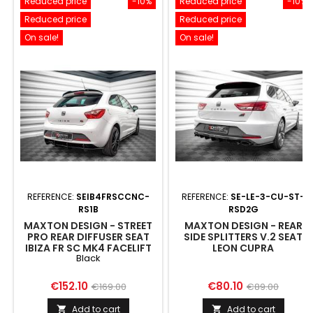
Reduced price
-10%
Reduced price
-10%
Reduced price
Reduced price
On sale!
On sale!
REFERENCE:
SEIB4FRSCCNC-
REFERENCE:
SE-LE-3-CU-ST-
RS1B
RSD2G
MAXTON DESIGN - STREET
MAXTON DESIGN - REAR
PRO REAR DIFFUSER SEAT
SIDE SPLITTERS V.2 SEAT
IBIZA FR SC MK4 FACELIFT
LEON CUPRA
Black
BLACK
SPORTSTOURER MK3
Price
Regular
Price
Regular
€152.10
€80.10
€169.00
€89.00
price
price
Add to cart
Add to cart

