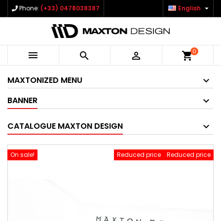

Phone:
(+33) 0478038387
English
0



shopping_cart
MAXTONIZED MENU
BANNER
CATALOGUE MAXTON DESIGN
On sale!
Reduced price
Reduced price