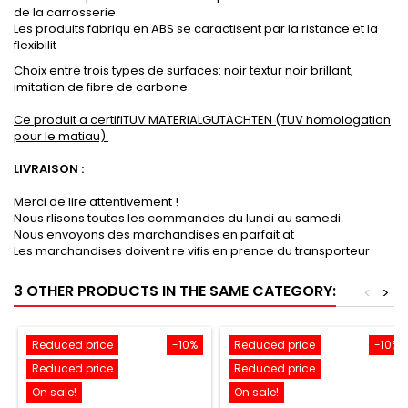
de la carrosserie.
Les produits fabriqu en ABS se caractisent par la ristance et la
flexibilit
Choix entre trois types de surfaces: noir textur noir brillant,
imitation de fibre de carbone.
Ce produit a certifiTUV MATERIALGUTACHTEN (TUV homologation
pour le matiau).
LIVRAISON :
Merci de lire attentivement !
Nous rlisons toutes les commandes du lundi au samedi
Nous envoyons des marchandises en parfait at
Les marchandises doivent re vifis en prence du transporteur
3 OTHER PRODUCTS IN THE SAME CATEGORY:
<
>
Reduced price
-10%
Reduced price
-10%
Reduced price
Reduced price
On sale!
On sale!