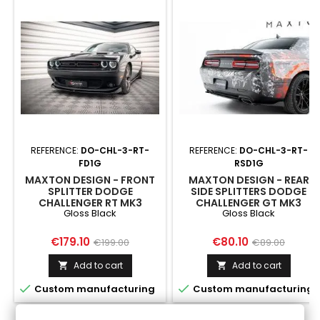
REFERENCE:
DO-CHL-3-RT-
REFERENCE:
DO-CHL-3-RT-
FD1G
RSD1G
MAXTON DESIGN - FRONT
MAXTON DESIGN - REAR
SPLITTER DODGE
SIDE SPLITTERS DODGE
CHALLENGER RT MK3
CHALLENGER GT MK3
Gloss Black
Gloss Black
FACELIFT GLOSS BLACK
FACELIFT
Price
Regular
Price
Regular
€179.10
€80.10
€199.00
€89.00
price
price
Add to cart
Add to cart




Custom manufacturing
Custom manufacturing