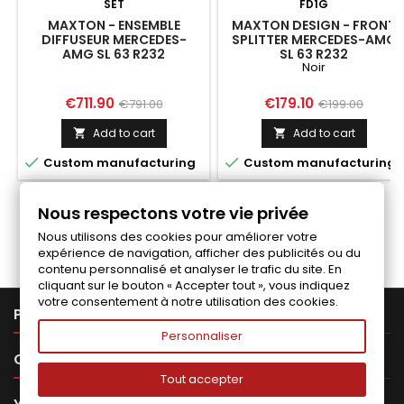
SET
FD1G
MAXTON - ENSEMBLE
MAXTON DESIGN - FRONT
DIFFUSEUR MERCEDES-
SPLITTER MERCEDES-AMG
AMG SL 63 R232
SL 63 R232
Noir
Price
Regular
Price
Regular
€711.90
€179.10
€791.00
€199.00
price
price
Add to cart
Add to cart




Custom manufacturing
Custom manufacturing
Nous respectons votre vie privée
Follow us on Facebook
Nous utilisons des cookies pour améliorer votre
expérience de navigation, afficher des publicités ou du
contenu personnalisé et analyser le trafic du site. En
cliquant sur le bouton « Accepter tout », vous indiquez
votre consentement à notre utilisation des cookies.

PRODUCTS
Personnaliser

OUR COMPANY
Tout accepter
