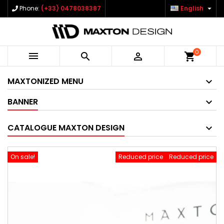

Phone:
(+33) 0478038387
English
0



shopping_cart
MAXTONIZED MENU
BANNER
CATALOGUE MAXTON DESIGN
On sale!
Reduced price
Reduced price