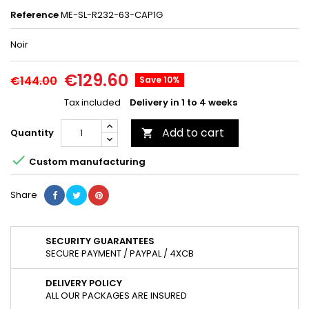
Reference
ME-SL-R232-63-CAP1G
Noir
€129.60
€144.00
Save 10%
Tax included
Delivery in 1 to 4 weeks
Add to cart
Quantity


Custom manufacturing
Share
SECURITY GUARANTEES
SECURE PAYMENT / PAYPAL / 4XCB
DELIVERY POLICY
ALL OUR PACKAGES ARE INSURED