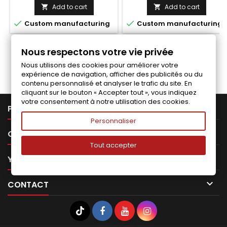
price
price
Add to cart
Add to cart




Custom manufacturing
Custom manufacturing
Nous respectons votre vie privée
Follow us on Facebook
Nous utilisons des cookies pour améliorer votre
expérience de navigation, afficher des publicités ou du
contenu personnalisé et analyser le trafic du site. En
cliquant sur le bouton « Accepter tout », vous indiquez
votre consentement à notre utilisation des cookies.

PRODUCTS
Personnaliser

OUR COMPANY
Tout accepter

YOUR ACCOUNT

CONTACT