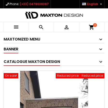

Phone:
(+33) 0478038387
English
0



shopping_cart
MAXTONIZED MENU
BANNER
CATALOGUE MAXTON DESIGN
On sale!
Reduced price
Reduced price