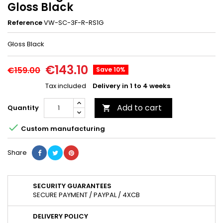
Gloss Black
Reference
VW-SC-3F-R-RS1G
Gloss Black
€143.10
€159.00
Save 10%
Tax included
Delivery in 1 to 4 weeks
Add to cart
Quantity


Custom manufacturing
Share
SECURITY GUARANTEES
SECURE PAYMENT / PAYPAL / 4XCB
DELIVERY POLICY