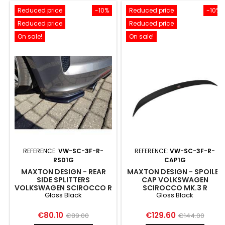
Reduced price
-10%
Reduced price
-10%
Reduced price
Reduced price
On sale!
On sale!
REFERENCE:
VW-SC-3F-R-
REFERENCE:
VW-SC-3F-R-
RSD1G
CAP1G
MAXTON DESIGN - REAR
MAXTON DESIGN - SPOILER
SIDE SPLITTERS
CAP VOLKSWAGEN
VOLKSWAGEN SCIROCCO R
SCIROCCO MK.3 R
Gloss Black
Gloss Black
MK3 FACELIFT GLOSS
FACELIFT GLOSS BLACK
BLACK
Price
Regular
Price
Regular
€80.10
€129.60
€89.00
€144.00