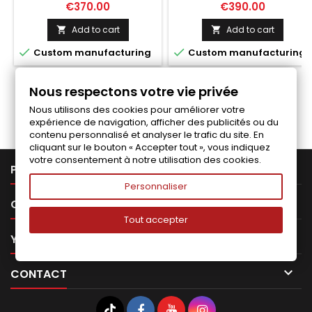
Price
Price
€370.00
€390.00
Add to cart
Add to cart




Custom manufacturing
Custom manufacturing
Nous respectons votre vie privée
Follow us on Facebook
Nous utilisons des cookies pour améliorer votre
expérience de navigation, afficher des publicités ou du
contenu personnalisé et analyser le trafic du site. En
cliquant sur le bouton « Accepter tout », vous indiquez
votre consentement à notre utilisation des cookies.

PRODUCTS
Personnaliser

OUR COMPANY
Tout accepter

YOUR ACCOUNT

CONTACT