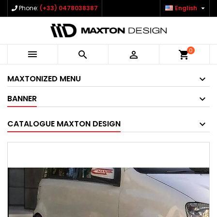

Phone:
(+33) 0478038387
English
0



shopping_cart
MAXTONIZED MENU
BANNER
CATALOGUE MAXTON DESIGN