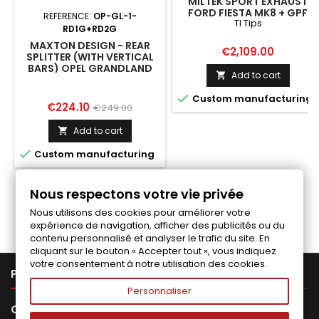
MILTEK SPORT EXHAUST
FORD FIESTA MK8 + GPF
REFERENCE:
OP-GL-1-
TI Tips
SYSTEM TI TIPS
RD1G+RD2G
MAXTON DESIGN - REAR
Price
€2,109.00
SPLITTER (WITH VERTICAL
BARS) OPEL GRANDLAND
Add to cart

MK1

Custom manufacturing
Price
Regular
€224.10
€249.00
price
Add to cart


Custom manufacturing
Nous respectons votre vie privée
Follow us on Facebook
Nous utilisons des cookies pour améliorer votre
expérience de navigation, afficher des publicités ou du
contenu personnalisé et analyser le trafic du site. En
cliquant sur le bouton « Accepter tout », vous indiquez
votre consentement à notre utilisation des cookies.

PRODUCTS
Personnaliser

OUR COMPANY