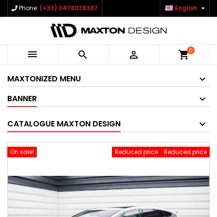

Phone:
(+33) 0478038387
English
0



shopping_cart
MAXTONIZED MENU
BANNER
CATALOGUE MAXTON DESIGN
On sale!
Reduced price
Reduced price