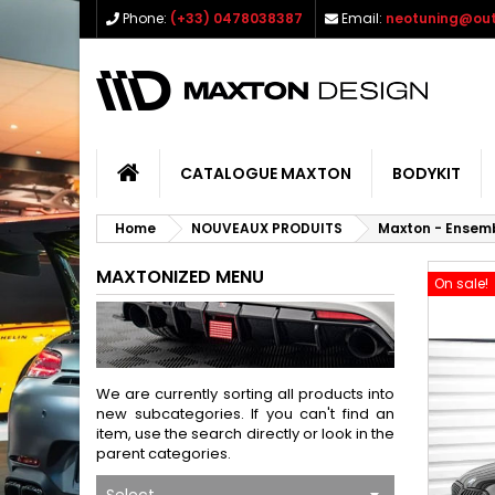
Phone:
(+33) 0478038387
Email:
neotuning@out
CATALOGUE MAXTON
BODYKIT
Home
NOUVEAUX PRODUITS
Maxton - Ensemb
MAXTONIZED MENU
On sale!
We are currently sorting all products into
new subcategories. If you can't find an
item, use the search directly or look in the
parent categories.