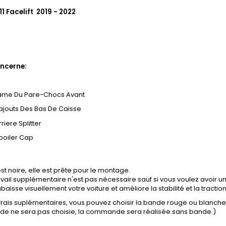
1 Facelift 2019 - 2022
ncerne:
ame Du Pare-Chocs Avant
ajouts Des Bas De Caisse
rriere Splitter
poiler Cap
st noire, elle est prête pour le montage.
vail supplémentaire n'est pas nécessaire sauf si vous voulez avoir un
baisse visuellement votre voiture et améliore la stabilité et la tractio
 frais suplémentaires, vous pouvez choisir la bande rouge ou blanch
ande ne sera pas choisie, la commande sera réalisée sans bande.)