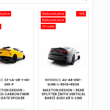
 price
Reduced price
-10%
Reduced
Reduced price
New
On sale!
On sale!
CE:
CF-LA-UR-1-H3-
REFERENCE:
AU-A8-D5F-
REFERE
245-P
SLINE-L-RD1G+RD2G
MAX
ENSEM
TON DESIGN -
MAXTON DESIGN - REAR
VOLKS
EG CARBON FIBER
SPLITTER (WITH VERTICAL
LGATE SPOILER
BARS) AUDI A8 S-LINE
R) LAMBORGHINI
LONG D5 FACELIFT
URUS MK 1
conta