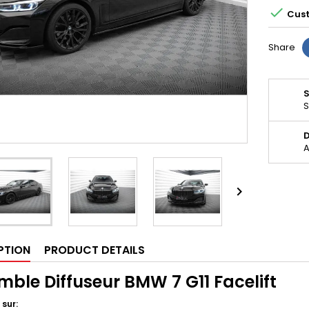

Cust
Share
S
D
A

PTION
PRODUCT DETAILS
mble Diffuseur BMW 7 G11 Facelift
 sur: