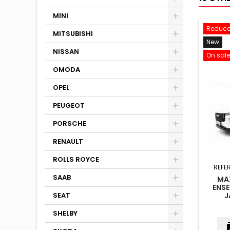
MINI
Reduce
MITSUBISHI
New
NISSAN
On sale
OMODA
OPEL
PEUGEOT
PORSCHE
RENAULT
ROLLS ROYCE
REFE
SAAB
MA
ENSE
SEAT
J
SHELBY
co