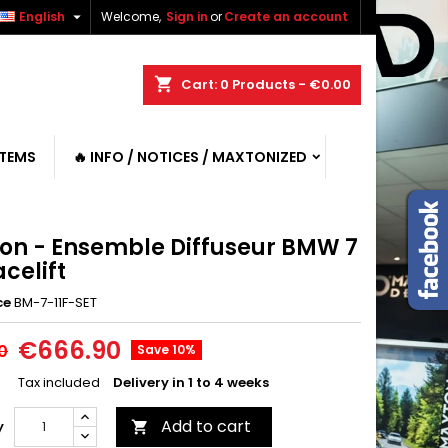

English
Welcome,
Sign in
or
Create an account
shopping_cart
Cart:
0
Products - €0.00
ITEMS
🔥 INFO / NOTICES / MAXTONIZED
on - Ensemble Diffuseur BMW 7
acelift
ce
BM-7-11F-SET
€666.90
0
Save 10%
Tax included
Delivery in 1 to 4 weeks
Add to cart
y
