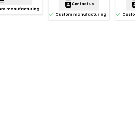
contacts
cont
Contact us
om manufacturing


Custom manufacturing
Custo