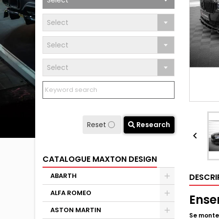
Select
Select
Select
Select
Reset
Research

CATALOGUE MAXTON DESIGN
ABARTH
DESCRI
ALFA ROMEO
Ense
ASTON MARTIN
Se monte