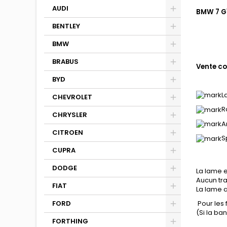
AUDI
BMW 7 G1
BENTLEY
BMW
BRABUS
Vente co
BYD
L
CHEVROLET
R
CHRYSLER
A
CITROEN
S
CUPRA
DODGE
La lame e
Aucun tra
FIAT
La lame a
Pour les
FORD
(Si la b
FORTHING