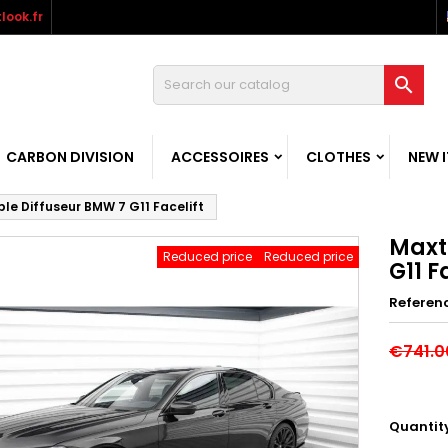
look.fr

CARBON DIVISION
ACCESSOIRES
CLOTHES
NEW 
le Diffuseur BMW 7 G11 Facelift
Maxt
Reduced price
Reduced price
G11 F
Referen
€741.0
Quantit