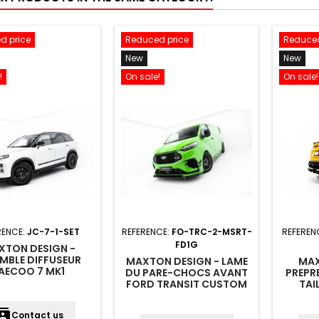
d price
Reduced price
Reduced
New
New
!
On sale!
On sale!
RENCE:
JC-7-1-SET
REFERENCE:
FO-TRC-2-MSRT-
REFEREN
FD1G
XTON DESIGN -
MBLE DIFFUSEUR
MAXTON DESIGN - LAME
MAX
AECOO 7 MK1
DU PARE-CHOCS AVANT
PREPR
FORD TRANSIT CUSTOM
TAI
MSRT MK2
(LOWE
ntacts
Contact us