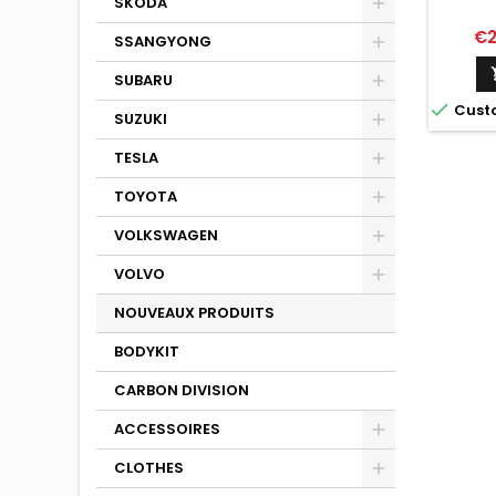
SKODA
LINE C
Pr
€2
SSANGYONG
SUBARU

Cust
SUZUKI
TESLA
TOYOTA
VOLKSWAGEN
VOLVO
NOUVEAUX PRODUITS
BODYKIT
CARBON DIVISION
ACCESSOIRES
CLOTHES