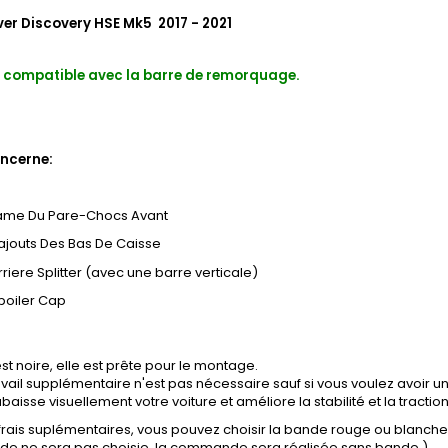
er Discovery HSE Mk5 2017 - 2021
st compatible avec la barre de remorquage.
ncerne:
ame Du Pare-Chocs Avant
ajouts Des Bas De Caisse
rriere Splitter (avec une barre verticale)
poiler Cap
st noire, elle est prête pour le montage.
vail supplémentaire n'est pas nécessaire sauf si vous voulez avoir un
baisse visuellement votre voiture et améliore la stabilité et la tractio
 frais suplémentaires, vous pouvez choisir la bande rouge ou blanch
ande ne sera pas choisie, la commande sera réalisée sans bande.)