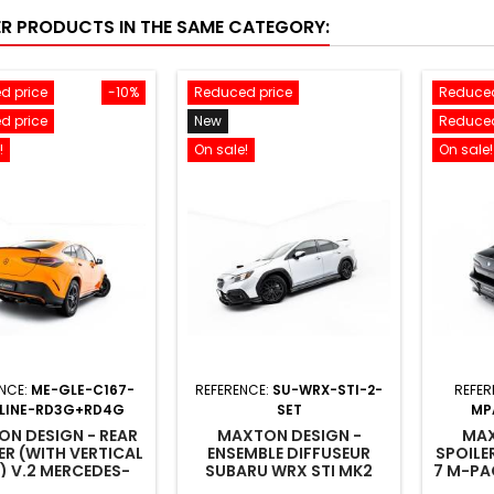
ER PRODUCTS IN THE SAME CATEGORY:
d price
-10%
Reduced price
Reduced
d price
New
Reduced
!
On sale!
On sale!
NCE:
ME-GLE-C167-
REFERENCE:
SU-WRX-STI-2-
REFER
LINE-RD3G+RD4G
SET
MP
N DESIGN - REAR
MAXTON DESIGN -
MAX
ER (WITH VERTICAL
ENSEMBLE DIFFUSEUR
SPOILE
) V.2 MERCEDES-
SUBARU WRX STI MK2
7 M-PAC
 GLE COUPE AMG-