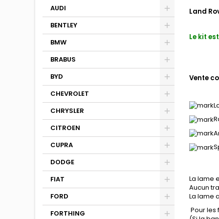
AUDI
Land Rov
BENTLEY
Le kit e
BMW
BRABUS
BYD
Vente co
CHEVROLET
L
CHRYSLER
R
CITROEN
A
CUPRA
S
DODGE
La lame e
FIAT
Aucun tra
La lame a
FORD
Pour les
FORTHING
(Si la b