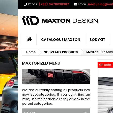
Phone:
(+33) 0478038387
Email:
neotuning@out
CATALOGUE MAXTON
BODYKIT
Home
NOUVEAUX PRODUITS
Maxton - Ensemb
MAXTONIZED MENU
On sale!
We are currently sorting all products into
new subcategories. If you can't find an
item, use the search directly or look in the
parent categories.