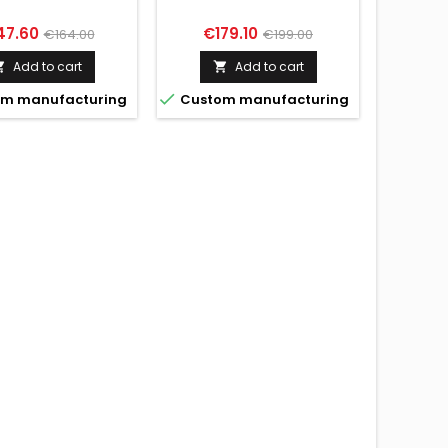
ce
Regular
Price
Regular
Pr
47.60
€179.10
€5
€164.00
€199.00
price
price
Add to cart
Add to cart




m manufacturing
Custom manufacturing
Custo