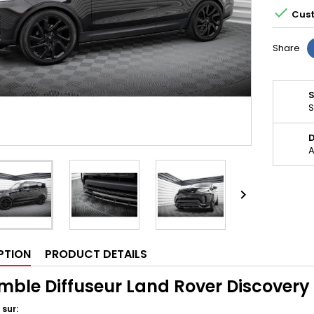

Cust
Share
S
D
A

PTION
PRODUCT DETAILS
mble Diffuseur Land Rover Discovery
 sur: