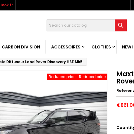
look.fr

CARBON DIVISION
ACCESSOIRES
CLOTHES
NEW 
le Diffuseur Land Rover Discovery HSE Mk5
Maxt
Reduced price
Reduced price
Rove
Referen
€861.0
Quantit