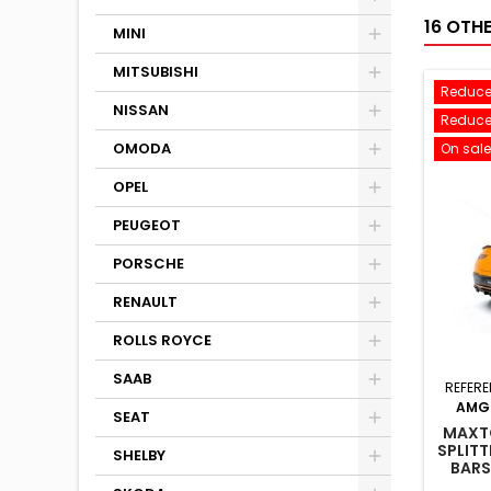
16 OTH
MINI
MITSUBISHI
Reduce
NISSAN
Reduce
OMODA
On sale
OPEL
PEUGEOT
PORSCHE
RENAULT
ROLLS ROYCE
SAAB
REFERE
AMG
SEAT
MAXTO
SPLITT
SHELBY
BARS
BENZ