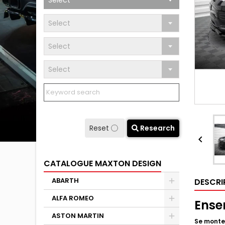
Select
Select
Select
Select
Reset
Research

CATALOGUE MAXTON DESIGN
ABARTH
DESCRI
ALFA ROMEO
Ense
ASTON MARTIN
Se monte