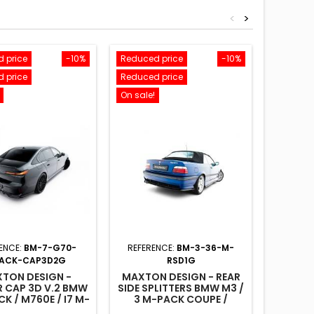
<
>
 price
-10%
Reduced price
-10%
Reduced
 price
Reduced price
Reduced
On sale!
On sale!
ENCE:
BM-7-G70-
REFERENCE:
BM-3-36-M-
ACK-CAP3D2G
RSD1G
TOYA4
TON DESIGN -
MAXTON DESIGN - REAR
MAXTON
R CAP 3D V.2 BMW
SIDE SPLITTERS BMW M3 /
SIDE F
K / M760E / I7 M-
3 M-PACK COUPE /
YARI
PACK G70
CABRIO E36