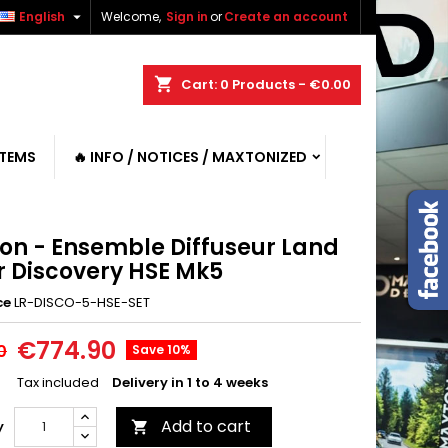

English
Welcome,
Sign in
or
Create an account
shopping_cart
Cart:
0
Products - €0.00
ITEMS
🔥 INFO / NOTICES / MAXTONIZED
on - Ensemble Diffuseur Land
r Discovery HSE Mk5
ce
LR-DISCO-5-HSE-SET
€774.90
0
Save 10%
Tax included
Delivery in 1 to 4 weeks
Add to cart
y
