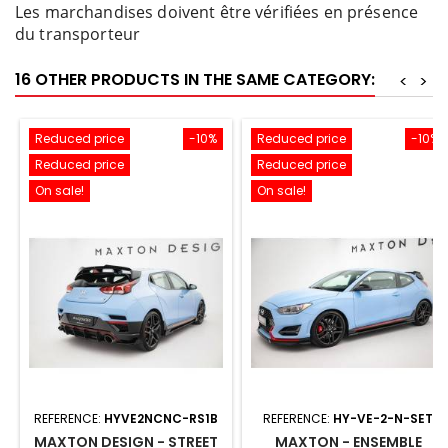
Les marchandises doivent être vérifiées en présence
du transporteur
16 OTHER PRODUCTS IN THE SAME CATEGORY:
<
>
Reduced price
-10%
Reduced price
-10%
Reduced price
Reduced price
On sale!
On sale!
REFERENCE:
HYVE2NCNC-RS1B
REFERENCE:
HY-VE-2-N-SET
MAXTON DESIGN - STREET
MAXTON - ENSEMBLE