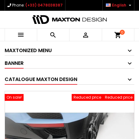

Phone:
(+33) 0478038387
English
0



shopping_cart
MAXTONIZED MENU
BANNER
CATALOGUE MAXTON DESIGN
On sale!
Reduced price
Reduced price