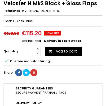
Veloster N Mk2 Black + Gloss Flaps
Reference
HYVE2NCNC-RSD1B+RSF1G
Black + Gloss Flaps
€115.20
€128.00
Save 10%
Tax included
Delivery in 1 to 4 weeks
Add to cart
Quantity


Custom manufacturing
Share
SECURITY GUARANTEES
SECURE PAYMENT / PAYPAL / 4XCB
DELIVERY POLICY