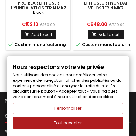
PRO REAR DIFFUSER
DIFFUSEUR HYUNDAI
HYUNDAI VELOSTER N MK2
VELOSTER N MK2
Black
BLACK
Price
Regular
Price
Regular
€152.10
€648.00
€169.00
€720.00
price
price
Add to cart
Add to cart




Custom manufacturing
Custom manufacturing
Nous respectons votre vie privée
Follow us on Facebook
Nous utilisons des cookies pour améliorer votre
expérience de navigation, afficher des publicités ou du
contenu personnalisé et analyser le trafic du site. En
cliquant sur le bouton « Accepter tout », vous indiquez
votre consentement à notre utilisation des cookies.

PRODUCTS
Personnaliser

OUR COMPANY
Tout accepter

YOUR ACCOUNT