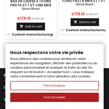
FORD FIESTA MK8 ST / ST-
BAS DE CAISSE V.1 FORD
Gloss Black
LINE GLOSS BLACK
FIESTA ST / ST-LINE MK8
Gloss Black
Price
Regular
€179.10
€199.00
Price
Regular
€179.10
€199.00
price
Add to cart

price
Add to cart


Custom manufacturing

Custom manufacturing
Follow us on Facebook
Nous respectons votre vie privée
Nous utilisons des cookies pour améliorer votre
expérience de navigation, afficher des publicités ou du
contenu personnalisé et analyser le trafic du site. En
cliquant sur le bouton « Accepter tout », vous indiquez

PRODUCTS
votre consentement à notre utilisation des cookies.
Personnaliser

OUR COMPANY
Tout accepter

YOUR ACCOUNT