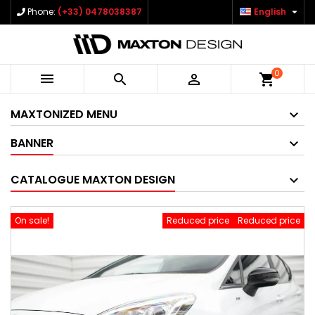

Phone:
(+33) 0478038387
English
0



shopping_cart
MAXTONIZED MENU
BANNER
CATALOGUE MAXTON DESIGN
On sale!
Reduced price
Reduced price