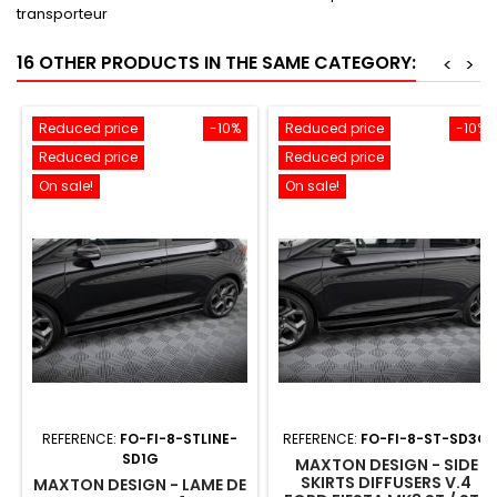
transporteur
16 OTHER PRODUCTS IN THE SAME CATEGORY:
<
>
Reduced price
-10%
Reduced price
-10%
Reduced price
Reduced price
On sale!
On sale!
REFERENCE:
FO-FI-8-STLINE-
REFERENCE:
FO-FI-8-ST-SD3G
SD1G
MAXTON DESIGN - SIDE
SKIRTS DIFFUSERS V.4
MAXTON DESIGN - LAME DE