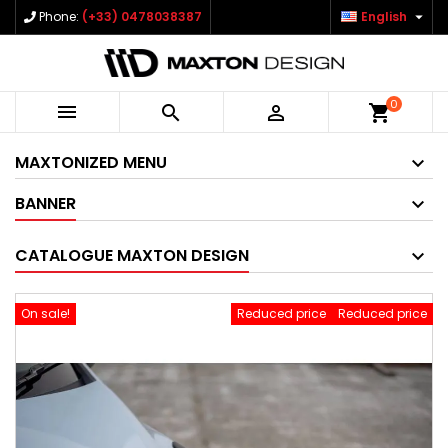

Phone:
(+33) 0478038387
English
0



shopping_cart
MAXTONIZED MENU
BANNER
CATALOGUE MAXTON DESIGN
On sale!
Reduced price
Reduced price