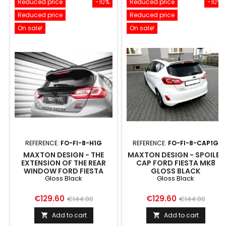
Reduced price
-10%
Reduced price
-10%
Reduced price
Reduced price
On sale!
On sale!
REFERENCE:
FO-FI-8-H1G
REFERENCE:
FO-FI-8-CAP1G
MAXTON DESIGN - THE
MAXTON DESIGN - SPOILER
EXTENSION OF THE REAR
CAP FORD FIESTA MK8
WINDOW FORD FIESTA
GLOSS BLACK
Gloss Black
Gloss Black
STANDARD/ ST-LINE/ ST
GLOSS BLACK
Price
Regular
Price
Regular
€129.60
€129.60
€144.00
€144.00
price
price
Add to cart
Add to cart

