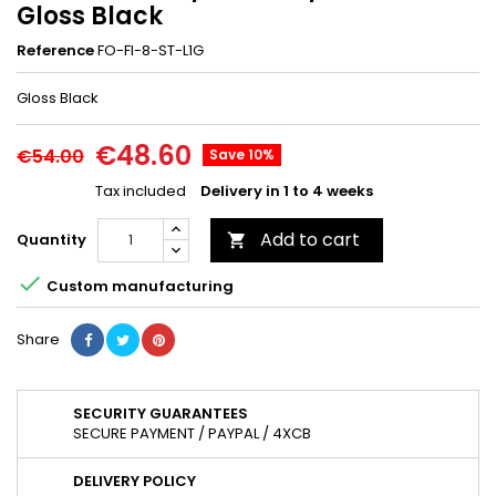
Gloss Black
Reference
FO-FI-8-ST-L1G
Gloss Black
€48.60
€54.00
Save 10%
Tax included
Delivery in 1 to 4 weeks
Add to cart
Quantity


Custom manufacturing
Share
SECURITY GUARANTEES
SECURE PAYMENT / PAYPAL / 4XCB
DELIVERY POLICY