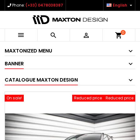

Phone:
(+33) 0478038387
English
0



shopping_cart
MAXTONIZED MENU
BANNER
CATALOGUE MAXTON DESIGN
On sale!
Reduced price
Reduced price