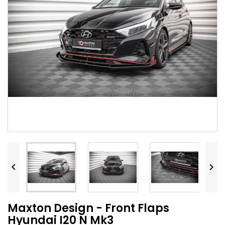


Maxton Design - Front Flaps
Hyundai I20 N Mk3