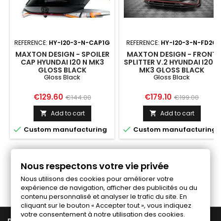
REFERENCE:
HY-I20-3-N-CAP1G
REFERENCE:
HY-I20-3-N-FD2G
MAXTON DESIGN - SPOILER
MAXTON DESIGN - FRONT
CAP HYUNDAI I20 N MK3
SPLITTER V.2 HYUNDAI I20 N
GLOSS BLACK
MK3 GLOSS BLACK
Gloss Black
Gloss Black
Price
Regular
Price
Regular
€129.60
€179.10
€144.00
€199.00
price
price
Add to cart
Add to cart




Custom manufacturing
Custom manufacturing
Nous respectons votre vie privée
Follow us on Facebook
Nous utilisons des cookies pour améliorer votre
expérience de navigation, afficher des publicités ou du
contenu personnalisé et analyser le trafic du site. En
cliquant sur le bouton « Accepter tout », vous indiquez
votre consentement à notre utilisation des cookies.
