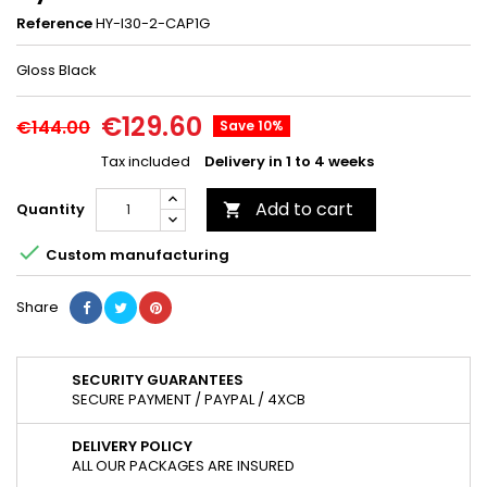
Reference
HY-I30-2-CAP1G
Gloss Black
€129.60
€144.00
Save 10%
Tax included
Delivery in 1 to 4 weeks
Add to cart
Quantity


Custom manufacturing
Share
SECURITY GUARANTEES
SECURE PAYMENT / PAYPAL / 4XCB
DELIVERY POLICY
ALL OUR PACKAGES ARE INSURED