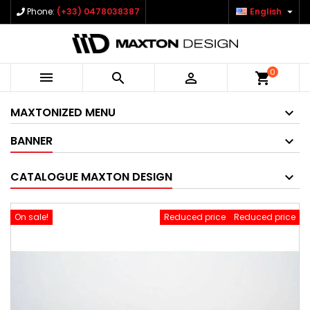

Phone:
(+33) 0478038387
English
0



shopping_cart
MAXTONIZED MENU
BANNER
CATALOGUE MAXTON DESIGN
On sale!
Reduced price
Reduced price