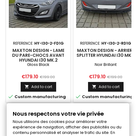
REFERENCE:
HY-I30-2-FD1G
REFERENCE:
HY-I30-2-RD1G
MAXTON DESIGN - LAME
MAXTON DESIGN - ARRIERE
DU PARE-CHOCS AVANT
SPLITTER HYUNDAI I30 MK.2
HYUNDAI I30 MK.2
Gloss Black
Noir Brillant
Price
Regular
Price
Regular
€179.10
€179.10
€199.00
€199.00
price
price
Add to cart
Add to cart




Custom manufacturing
Custom manufacturing
Nous respectons votre vie privée
Follow us on Facebook
Nous utilisons des cookies pour améliorer votre
expérience de navigation, afficher des publicités ou du
contenu personnalisé et analyser le trafic du site. En