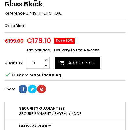
Gloss Black
Reference
OP-IS-1F-OPC-FD1G
Gloss Black
€179.10
€199.00
Save 10%
Tax included
Delivery in 1 to 4 weeks
Add to cart
Quantity


Custom manufacturing
Share
SECURITY GUARANTEES
SECURE PAYMENT / PAYPAL / 4XCB
DELIVERY POLICY