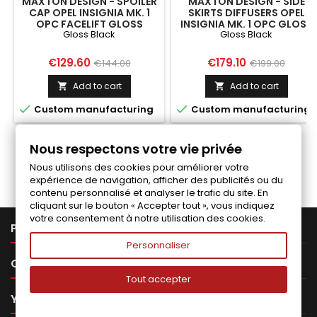
MAXTON DESIGN - SPOILER
MAXTON DESIGN - SIDE
CAP OPEL INSIGNIA MK. 1
SKIRTS DIFFUSERS OPEL
OPC FACELIFT GLOSS
INSIGNIA MK. 1 OPC GLOSS
Gloss Black
Gloss Black
BLACK
BLACK
Price
Regular
Price
Regular
€129.60
€179.10
€144.00
€199.00
price
price
Add to cart
Add to cart




Custom manufacturing
Custom manufacturing
Nous respectons votre vie privée
Follow us on Facebook
Nous utilisons des cookies pour améliorer votre
expérience de navigation, afficher des publicités ou du
contenu personnalisé et analyser le trafic du site. En
cliquant sur le bouton « Accepter tout », vous indiquez
votre consentement à notre utilisation des cookies.

PRODUCTS
Personnaliser

OUR COMPANY
Tout accepter

YOUR ACCOUNT