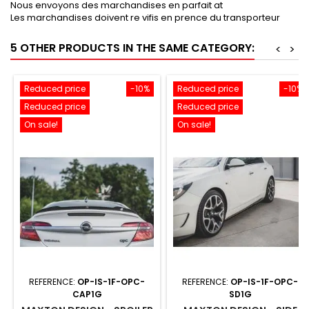
Nous envoyons des marchandises en parfait at
Les marchandises doivent re vifis en prence du transporteur
5 OTHER PRODUCTS IN THE SAME CATEGORY:
<
>
Reduced price
-10%
Reduced price
-10%
Reduced price
Reduced price
On sale!
On sale!
REFERENCE:
OP-IS-1F-OPC-
REFERENCE:
OP-IS-1F-OPC-
CAP1G
SD1G