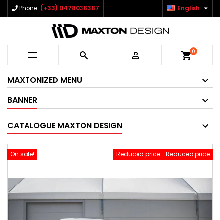

Phone:
(+33) 0478038387
English
0



shopping_cart
MAXTONIZED MENU
BANNER
CATALOGUE MAXTON DESIGN
On sale!
Reduced price
Reduced price