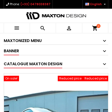

Phone:
(+33) 0478038387
English
0



shopping_cart
MAXTONIZED MENU
BANNER
CATALOGUE MAXTON DESIGN
On sale!
Reduced price
Reduced price