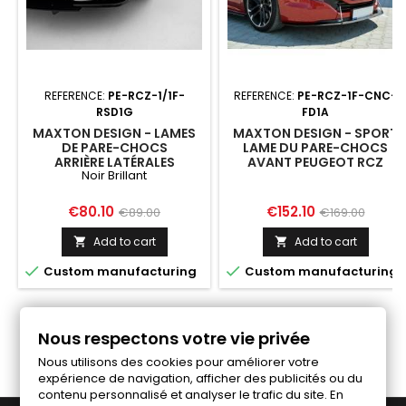
REFERENCE:
PE-RCZ-1/1F-
REFERENCE:
PE-RCZ-1F-CNC-
RSD1G
FD1A
MAXTON DESIGN - LAMES
MAXTON DESIGN - SPORT
DE PARE-CHOCS
LAME DU PARE-CHOCS
ARRIÈRE LATÉRALES
AVANT PEUGEOT RCZ
Noir Brillant
PEUGEOT RCZ MK1 / MK1
FACELIFT
FACELIFT
Price
Regular
Price
Regular
€80.10
€152.10
€89.00
€169.00
price
price
Add to cart
Add to cart




Custom manufacturing
Custom manufacturing
Follow us on Facebook
Nous respectons votre vie privée
Nous utilisons des cookies pour améliorer votre
expérience de navigation, afficher des publicités ou du
contenu personnalisé et analyser le trafic du site. En