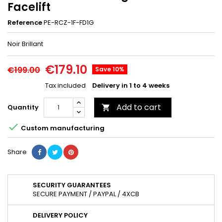
Facelift
Reference
PE-RCZ-1F-FD1G
Noir Brillant
€179.10
€199.00
Save 10%
Tax included
Delivery in 1 to 4 weeks
Add to cart
Quantity


Custom manufacturing
Share
SECURITY GUARANTEES
SECURE PAYMENT / PAYPAL / 4XCB
DELIVERY POLICY