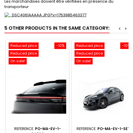
Les marchandises doivent être vérifiées en présence du
transporteur
5 OTHER PRODUCTS IN THE SAME CATEGORY:
<
>
Reduced price
-10%
Reduced price
-10%
Reduced price
Reduced price
On sale!
On sale!
REFERENCE:
PO-MA-EV-1-
REFERENCE:
PO-MA-EV-1-SET