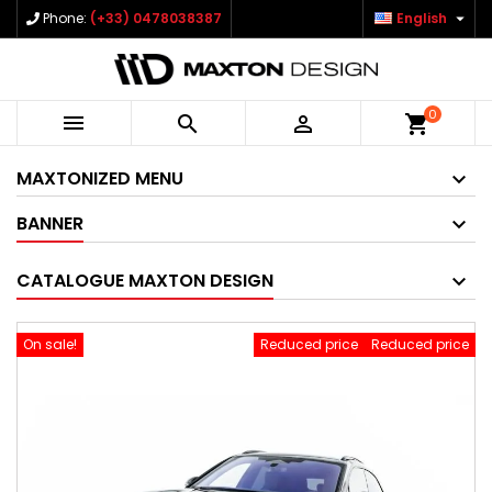

Phone:
(+33) 0478038387
English
0



shopping_cart
MAXTONIZED MENU
BANNER
CATALOGUE MAXTON DESIGN
On sale!
Reduced price
Reduced price