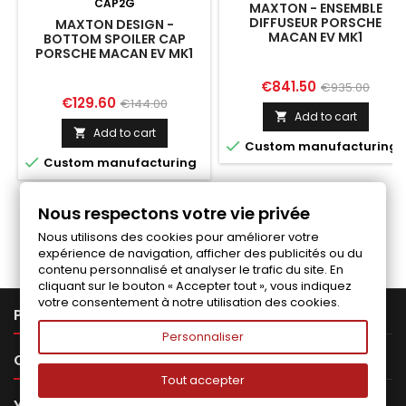
CAP2G
MAXTON - ENSEMBLE
DIFFUSEUR PORSCHE
MAXTON DESIGN -
MACAN EV MK1
BOTTOM SPOILER CAP
PORSCHE MACAN EV MK1
Price
Regular
€841.50
€935.00
Price
Regular
€129.60
€144.00
price
Add to cart

price
Add to cart


Custom manufacturing

Custom manufacturing
Nous respectons votre vie privée
Follow us on Facebook
Nous utilisons des cookies pour améliorer votre
expérience de navigation, afficher des publicités ou du
contenu personnalisé et analyser le trafic du site. En
cliquant sur le bouton « Accepter tout », vous indiquez
votre consentement à notre utilisation des cookies.

PRODUCTS
Personnaliser

OUR COMPANY
Tout accepter

YOUR ACCOUNT