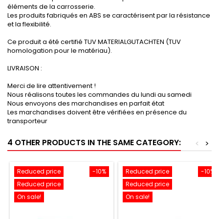
éléments de la carrosserie.
Les produits fabriqués en ABS se caractérisent par la résistance
et la flexibilité.
Ce produit a été certifié TUV MATERIALGUTACHTEN (TUV
homologation pour le matériau).
LIVRAISON :
Merci de lire attentivement !
Nous réalisons toutes les commandes du lundi au samedi
Nous envoyons des marchandises en parfait état
Les marchandises doivent être vérifiées en présence du
transporteur
4 OTHER PRODUCTS IN THE SAME CATEGORY:
<
>
Reduced price
-10%
Reduced price
-10%
Reduced price
Reduced price
On sale!
On sale!