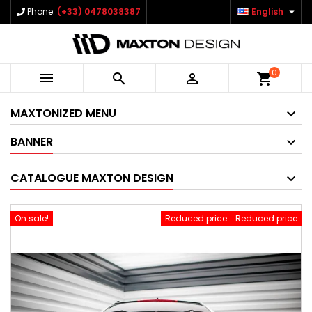

Phone:
(+33) 0478038387
English
0



shopping_cart
MAXTONIZED MENU
BANNER
CATALOGUE MAXTON DESIGN
On sale!
Reduced price
Reduced price