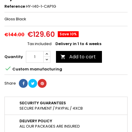
Reference
HY-I40-1-CAP1G
Gloss Black
€129.60
€144.00
Save 10%
Tax included
Delivery in 1 to 4 weeks
Add to cart
Quantity


Custom manufacturing
Share
SECURITY GUARANTEES
SECURE PAYMENT / PAYPAL / 4XCB
DELIVERY POLICY
ALL OUR PACKAGES ARE INSURED