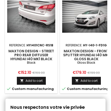
REFERENCE:
HYI401CNC-RS1B
REFERENCE:
HY-I40-1-FD1G
MAXTON DESIGN - STREET
MAXTON DESIGN - FRONT
PRO REAR DIFFUSER
SPLITTER HYUNDAI I40 MK1
HYUNDAI I40 MK1 BLACK
GLOSS BLACK
Black
Gloss Black
Price
Regular
Price
Regular
€152.10
€179.10
€169.00
€199.00
price
price
Add to cart
Add to cart




Custom manufacturing
Custom manufacturing
Follow us on Facebook
Nous respectons votre vie privée