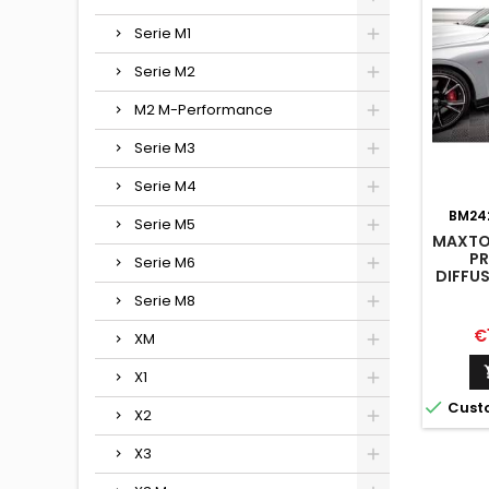
Serie M1
Serie M2
M2 M-Performance
Serie M3
Serie M4
BM24
Serie M5
MAXTON
PR
Serie M6
DIFFU
M-PA
Serie M8
Pr
€
XM
X1

Cust
X2
X3