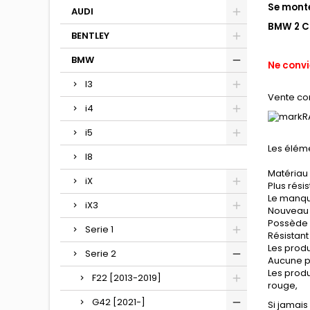
Se monte
AUDI
BMW 2 C
BENTLEY
BMW
Ne conv
I3
Vente co
i4
R
i5
Les éléme
I8
Matériau 
iX
Plus rési
Le manqu
iX3
Nouveau 
Possède 
Serie 1
Résistant
Les produ
Serie 2
Aucune p
Les produ
F22 [2013-2019]
rouge,
G42 [2021-]
Si jamais