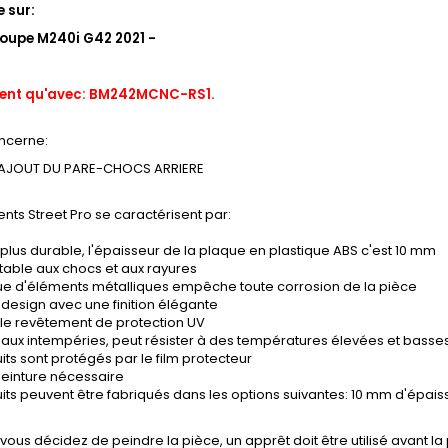
 sur:
oupe M240i G42 2021 -
ient qu'avec: BM242MCNC-RS1.
ncerne:
AJOUT DU PARE-CHOCS ARRIERE
nts Street Pro se caractérisent par:
plus durable, l'épaisseur de la plaque en plastique ABS c'est 10 mm
stable aux chocs et aux rayures
e d'éléments métalliques empêche toute corrosion de la pièce
design avec une finition élégante
le revêtement de protection UV
 aux intempéries, peut résister à des températures élevées et basse
its sont protégés par le film protecteur
einture nécessaire
its peuvent être fabriqués dans les options suivantes: 10 mm d'épai
 vous décidez de peindre la pièce, un apprêt doit être utilisé avant la 