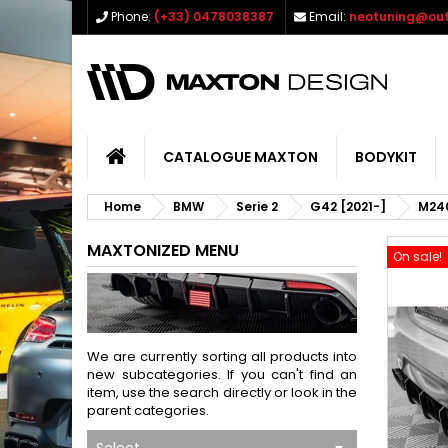
Phone:
(+33) 0478038387
Email:
neotuning@out
CATALOGUE MAXTON
BODYKIT
Home
BMW
Serie 2
G42 [2021-]
M24
MAXTONIZED MENU
On sale!
We are currently sorting all products into
new subcategories. If you can't find an
item, use the search directly or look in the
parent categories.