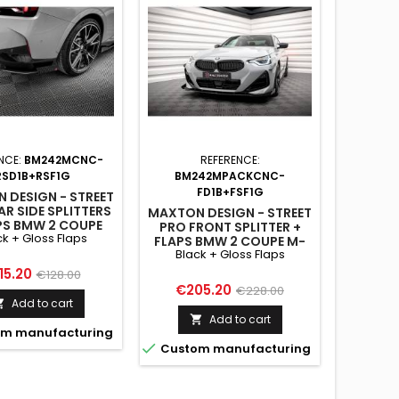
NCE:
BM242MCNC-
REFERENCE:
REFERE
RSD1B+RSF1G
BM242MPACKCNC-
FD1B+FSF1G
 DESIGN - STREET
MAXTON
AR SIDE SPLITTERS
SIDE SP
MAXTON DESIGN - STREET
PS BMW 2 COUPE
COUPE 
PRO FRONT SPLITTER +
ck + Gloss Flaps
I G42 BLACK +
FLAPS BMW 2 COUPE M-
LOSS FLAPS
Black + Gloss Flaps
PACK / M240I G42 BLACK
+ GLOSS FLAPS
ice
Regular
Pr
15.20
€8
€128.00
Price
Regular
€205.20
€228.00
price
Add to cart

price
Add to cart


m manufacturing
Custo

Custom manufacturing