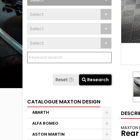
Select
Select
Select
Select
Reset
Research
CATALOGUE MAXTON DESIGN
ABARTH
DESCRI
ALFA ROMEO
MAXTON 
Rear
ASTON MARTIN