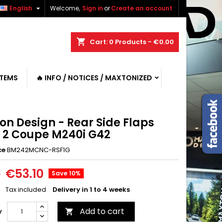

English
Welcome,
Sign in
or
Create an account
shopping_cart
Cart:
0
Products - €0.00
ITEMS
🔥 INFO / NOTICES / MAXTONIZED
on Design - Rear Side Flaps
2 Coupe M240i G42
ce
BM242MCNC-RSF1G
€53.10
0
Save 10%
Tax included
Delivery in 1 to 4 weeks
Add to cart
y
