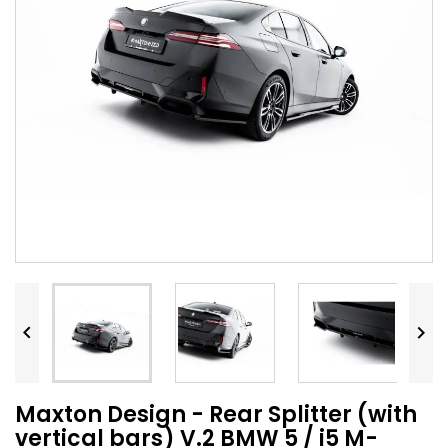


Maxton Design - Rear Splitter (with
vertical bars) V.2 BMW 5 / i5 M-