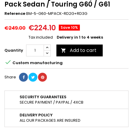
Pack Sedan / Touring G60 / G61
Reference
BM-5-G60-MPACK-RD2G+RD3G
€224.10
€249.00
Save 10%
Tax included
Delivery in 1 to 4 weeks
Add to cart
Quantity


Custom manufacturing
Share
SECURITY GUARANTEES
SECURE PAYMENT / PAYPAL / 4XCB
DELIVERY POLICY
ALL OUR PACKAGES ARE INSURED