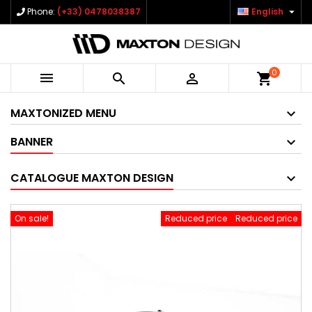

Phone:
(+33) 0478038387
English
0



shopping_cart
MAXTONIZED MENU
BANNER
CATALOGUE MAXTON DESIGN
On sale!
Reduced price
Reduced price