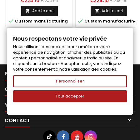
Price
Regular
Price
Regular
€224.10
€224.10
€249.00
€249.00
price
price
Add to cart
Add to cart




Custom manufacturing
Custom manufacturing
Nous respectons votre vie privée
Follow us on Facebook
Nous utilisons des cookies pour améliorer votre
expérience de navigation, afficher des publicités ou du
contenu personnalisé et analyser le trafic du site. En
cliquant sur le bouton « Accepter tout », vous indiquez
votre consentement à notre utilisation des cookies.

PRODUCTS
Personnaliser

OUR COMPANY
Tout accepter

YOUR ACCOUNT

CONTACT