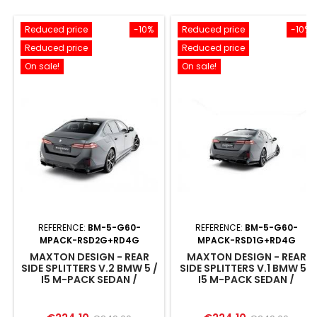
Reduced price
-10%
Reduced price
-10%
Reduced price
Reduced price
On sale!
On sale!
REFERENCE:
BM-5-G60-
REFERENCE:
BM-5-G60-
MPACK-RSD2G+RD4G
MPACK-RSD1G+RD4G
MAXTON DESIGN - REAR
MAXTON DESIGN - REAR
SIDE SPLITTERS V.2 BMW 5 /
SIDE SPLITTERS V.1 BMW 5 /
I5 M-PACK SEDAN /
I5 M-PACK SEDAN /
TOURING G60 / G61
TOURING G60 / G61