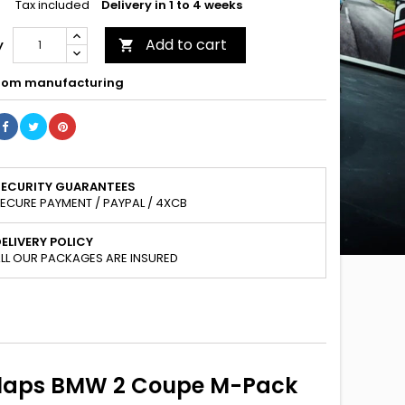
Tax included
Delivery in 1 to 4 weeks
Add to cart
y

om manufacturing
SECURITY GUARANTEES
ECURE PAYMENT / PAYPAL / 4XCB
ELIVERY POLICY
LL OUR PACKAGES ARE INSURED
+ Flaps BMW 2 Coupe M-Pack