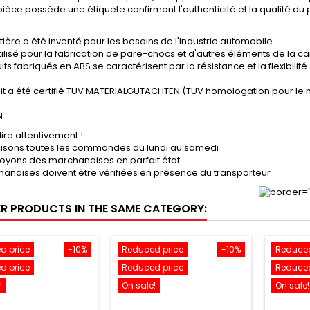
èce possède une étiquete confirmant l'authenticité et la qualité du p
ière a été inventé pour les besoins de l'industrie automobile.
tilisé pour la fabrication de pare-chocs et d'autres éléments de la ca
its fabriqués en ABS se caractérisent par la résistance et la flexibilité.
it a été certifié TUV MATERIALGUTACHTEN (TUV homologation pour le 
N
lire attentivement !
lisons toutes les commandes du lundi au samedi
oyons des marchandises en parfait état
andises doivent être vérifiées en présence du transporteur
ER PRODUCTS IN THE SAME CATEGORY:
d price
-10%
Reduced price
-10%
Reduced
d price
Reduced price
Reduced
!
On sale!
On sale!