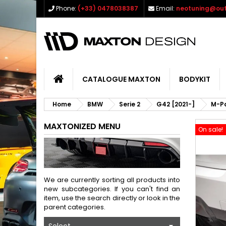
Phone:
(+33) 0478038387
Email:
neotuning@out
CATALOGUE MAXTON
BODYKIT
Home
BMW
Serie 2
G42 [2021-]
M-P
MAXTONIZED MENU
On sale!
We are currently sorting all products into
new subcategories. If you can't find an
item, use the search directly or look in the
parent categories.