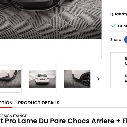
Quantit

Cust
Share
S
D

A
PTION
PRODUCT DETAILS
DESIGN FRANCE
et Pro Lame Du Pare Chocs Arriere 