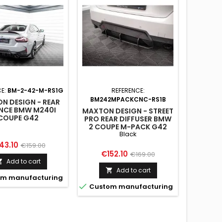
CE:
BM-2-42-M-RS1G
REFERENCE:
BM242MPACKCNC-RS1B
BM242
N DESIGN - REAR
NCE BMW M240I
MAXTON DESIGN - STREET
MAXTON 
COUPE G42
PRO REAR DIFFUSER BMW
PRO REA
2 COUPE M-PACK G42
BMW 2
Black
BLACK
ice
Regular
43.10
€159.00
Price
Regular
Pr
€152.10
€6
€169.00
price
Add to cart

price
Add to cart

m manufacturing


Custom manufacturing
Custo