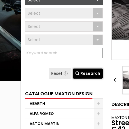
Select
Select
Select
Select
Reset
Research

CATALOGUE MAXTON DESIGN
ABARTH
DESCRI
ALFA ROMEO
MAXTON 
Stre
ASTON MARTIN