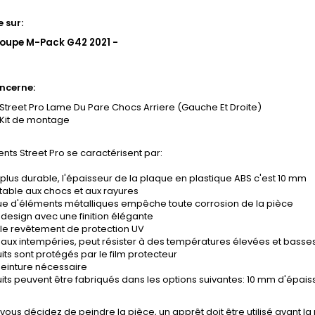
 sur:
oupe M-Pack G42 2021 -
ncerne:
Street Pro Lame Du Pare Chocs Arriere (Gauche Et Droite)
Kit de montage
nts Street Pro se caractérisent par:
plus durable, l'épaisseur de la plaque en plastique ABS c'est 10 mm
stable aux chocs et aux rayures
e d'éléments métalliques empêche toute corrosion de la pièce
design avec une finition élégante
le revêtement de protection UV
 aux intempéries, peut résister à des températures élevées et basse
its sont protégés par le film protecteur
einture nécessaire
its peuvent être fabriqués dans les options suivantes: 10 mm d'épai
 vous décidez de peindre la pièce, un apprêt doit être utilisé avant la 