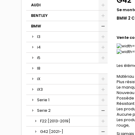
G42
AUDI
Se monte
BENTLEY
BMW 2 C
BMW
I3
Vente co
i4
i5
Les éléme
I8
Matériau 
iX
Plus rési
Le manqu
iX3
Nouveau 
Possède 
Serie 1
Résistant
Les produ
Serie 2
Aucune p
Les produ
F22 [2013-2019]
rouge,
G42 [2021-]
Si jamais