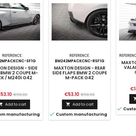
REFERENCE:
REFERENCE:
REFEREN
2MPACKCNC-SF1G
BM242MPACKCNC-RSF1G
MAXTO
VALA
N DESIGN - SIDE
MAXTON DESIGN - REAR
 BMW 2 COUPE M-
SIDE FLAPS BMW 2 COUPE
K / M240I G42
M-PACK G42
Pr
€1
rice
Regular
Price
Regular
53.10
€53.10
€59.00
€59.00
price
price
Add to cart
Add to cart



Custo

om manufacturing
Custom manufacturing