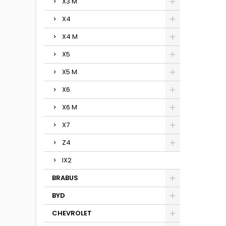
X3 M
X4
X4 M
X5
X5 M
X6
X6 M
X7
Z4
IX2
BRABUS
BYD
CHEVROLET