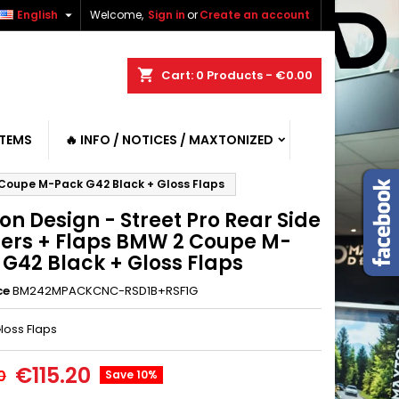

English
Welcome,
Sign in
or
Create an account
shopping_cart
Cart:
0
Products - €0.00
ITEMS
🔥 INFO / NOTICES / MAXTONIZED
2 Coupe M-Pack G42 Black + Gloss Flaps
n Design - Street Pro Rear Side
tters + Flaps BMW 2 Coupe M-
 G42 Black + Gloss Flaps
ce
BM242MPACKCNC-RSD1B+RSF1G
loss Flaps
€115.20
0
Save 10%