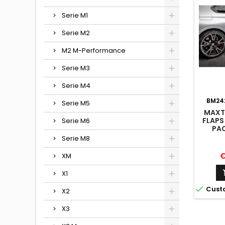
Serie M1
Serie M2
M2 M-Performance
Serie M3
Serie M4
BM24
Serie M5
MAXTO
FLAPS
Serie M6
PAC
Serie M8
P
€
XM
X1

Cust
X2
X3