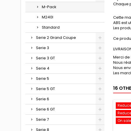
Chaque pi
M-Pack
M240I
Cette mat
ABS est u
Standard
Les produ
Serie 2 Grand Coupe
Ce produ
Serie 3
LIVRAISO
Merci de 
Serie 3 GT
Nous réa
Nous env
Serie 4
Les march
Serie 5
16 OTH
Serie 5 GT
Serie 6
Reduce
Serie 6 GT
Reduce
Serie 7
On sale
Serie 8