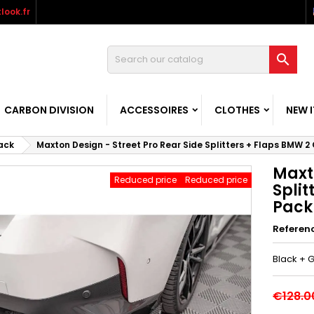
look.fr

CARBON DIVISION
ACCESSOIRES
CLOTHES
NEW 
ack
Maxton Design - Street Pro Rear Side Splitters + Flaps BMW 
Maxto
Reduced price
Reduced price
Spli
Pack
Referen
Black + G
€128.0