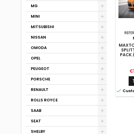
MG
MINI
MITSUBISHI
REFE
NISSAN
MAXTO
OMODA
SPLIT
PACK 
OPEL
/ G2
FACEL
PEUGEOT
Pr
€
PORSCHE
RENAULT

Cust
ROLLS ROYCE
SAAB
SEAT
SHELBY