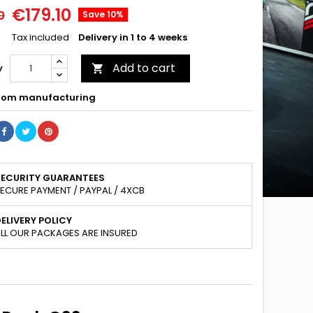
€179.10
0
Save 10%
Tax included
Delivery in 1 to 4 weeks
Add to cart
y

om manufacturing
SECURITY GUARANTEES
ECURE PAYMENT / PAYPAL / 4XCB
ELIVERY POLICY
LL OUR PACKAGES ARE INSURED