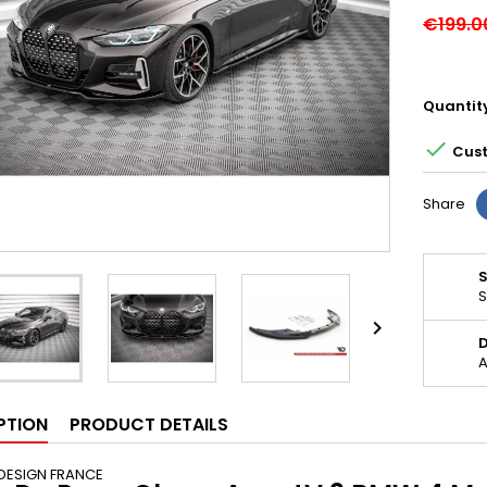
€199.0
Quantit

Cust
Share
S

D
A
PTION
PRODUCT DETAILS
DESIGN FRANCE