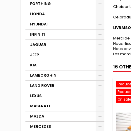
FORTHING
Choix entr
HONDA
Ce produ
HYUNDAI
LIVRAIS
INFINITI
Merci de 
Nous rli
JAGUAR
Nous env
Les march
JEEP
KIA
16 OTH
LAMBORGHINI
Reduce
LAND ROVER
Reduce
LEXUS
On sale
MASERATI
MAZDA
MERCEDES