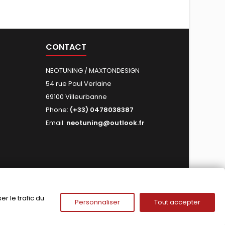
CONTACT
NEOTUNING / MAXTONDESIGN
54 rue Paul Verlaine
69100 Villeurbanne
Phone:
(+33) 0478038387
Email:
neotuning@outlook.fr
FOLLOW US
r le trafic du
Personnaliser
Tout accepter