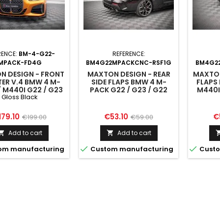
RENCE:
BM-4-G22-
REFERENCE:
MPACK-FD4G
BM4G22MPACKCNC-RSF1G
BM4G2
N DESIGN - FRONT
MAXTON DESIGN - REAR
MAXTON
TER V.4 BMW 4 M-
SIDE FLAPS BMW 4 M-
FLAPS
/ M440I G22 / G23
PACK G22 / G23 / G22
M440I
Gloss Black
2 FACELIFT / G23
FACELIFT / G23 FACELIFT
FACELI
IFT GLOSS BLACK
ice
Regular
Price
Regular
Pr
179.10
€53.10
€
€199.00
€59.00
price
price
Add to cart
Add to cart




om manufacturing
Custom manufacturing
Custo