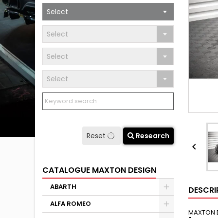
Select
Select
Select
Select
Reset
Research

CATALOGUE MAXTON DESIGN
ABARTH
DESCRI
ALFA ROMEO
MAXTON 