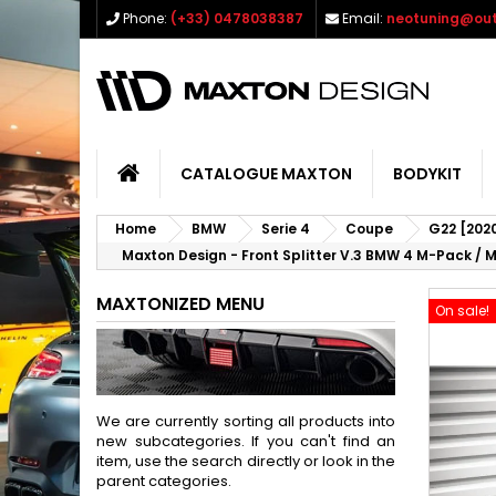
Phone:
(+33) 0478038387
Email:
neotuning@out
CATALOGUE MAXTON
BODYKIT
Home
BMW
Serie 4
Coupe
G22 [202
Maxton Design - Front Splitter V.3 BMW 4 M-Pack / M
MAXTONIZED MENU
On sale!
We are currently sorting all products into
new subcategories. If you can't find an
item, use the search directly or look in the
parent categories.