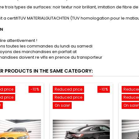
e trois types de surfaces: noir textur noir brillant, imitation de fibre 
it a certifiTUV MATERIALGUTACHTEN (TUV homologation pour le matiau
ON
lire attentivement !
sons toutes les commandes du lundi au samedi
oyons des marchandises en parfait at
andises doivent re vifis en prence du transporteur
ER PRODUCTS IN THE SAME CATEGORY:
d price
-10%
Reduced price
-10%
Reduced
d price
Reduced price
Reduced
!
On sale!
On sale!