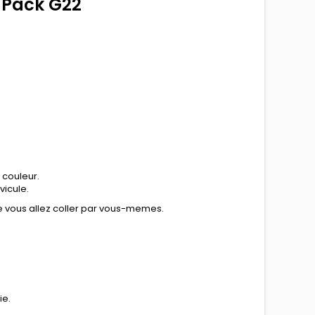
-Pack G22
 couleur.
vicule.
ue vous allez coller par vous-memes.
ie.