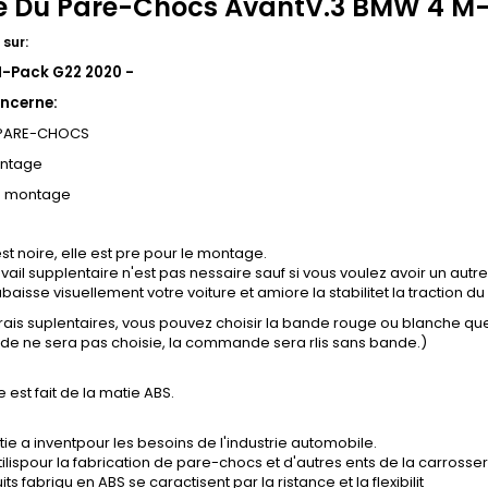
 Du Pare-Chocs AvantV.3 BMW 4 M
sur:
-Pack G22 2020 -
ncerne:
 PARE-CHOCS
ontage
e montage
st noire, elle est pre pour le montage.
vail supplentaire n'est pas nessaire sauf si vous voulez avoir un autre
baisse visuellement votre voiture et amiore la stabilitet la traction du 
frais suplentaires, vous pouvez choisir la bande rouge ou blanche q
nde ne sera pas choisie, la commande sera rlis sans bande.)
e est fait de la matie ABS.
ie a inventpour les besoins de l'industrie automobile.
tilispour la fabrication de pare-chocs et d'autres ents de la carrosser
ts fabriqu en ABS se caractisent par la ristance et la flexibilit