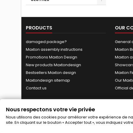
PRODUCTS
OUR C
damaged package?
General c
Maxton assembly instructions
Maxton B
Promotions Maxton Design
Maxton a
New products Maxtondesign
Showcars
Bestsellers Maxton design
Maxton Fi
Maxtondesign sitemap
Our Maxt
Contact us
Official 
Nous respectons votre vie privée
Nous utilisons des cookies pour améliorer votre expérience de navi
site. En cliquant sur le bouton « Accepter tout », vous indiquez vot