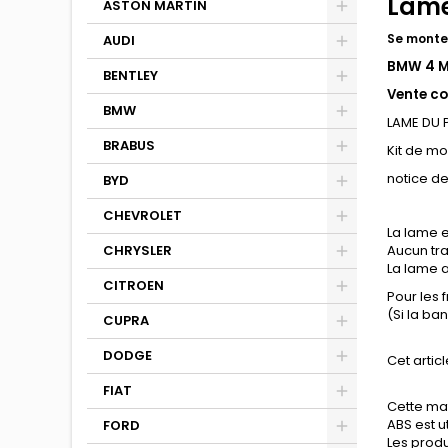
Lame
ASTON MARTIN
Se monte 
AUDI
BMW 4 M
BENTLEY
Vente co
BMW
LAME DU
BRABUS
Kit de m
notice d
BYD
CHEVROLET
La lame e
CHRYSLER
Aucun tra
La lame a
CITROEN
Pour les 
(Si la ba
CUPRA
DODGE
Cet articl
FIAT
Cette mat
ABS est u
FORD
Les produi