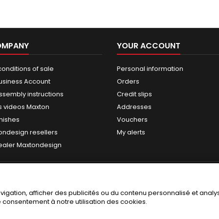
OMPANY
YOUR ACCOUNT
onditions of sale
Personal information
usiness Account
Orders
ssembly instructions
Credit slips
 videos Maxton
Addresses
nishes
Vouchers
ondesign resellers
My alerts
dealer Maxtondesign
gation, afficher des publicités ou du contenu personnalisé et analyse
re consentement à notre utilisation des cookies.
© Copyright 2026 NEOTUNING / MAXTONDESIGN . All Rights Reserved.