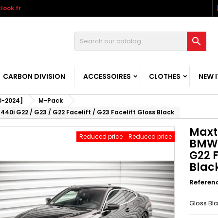
look.fr

CARBON DIVISION
ACCESSOIRES
CLOTHES
NEW 
0-2024]
M-Pack
440i G22 / G23 / G22 Facelift / G23 Facelift Gloss Black
Maxto
Reduced price
Reduced price
BMW 
G22 F
Blac
Referen
Gloss Bl