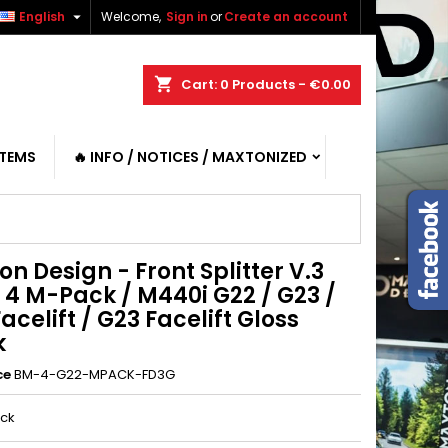

English
Welcome,
Sign in
or
Create an account
shopping_cart
Cart:
0
Products - €0.00
ITEMS
🔥 INFO / NOTICES / MAXTONIZED
n Design - Front Splitter V.3
4 M-Pack / M440i G22 / G23 /
acelift / G23 Facelift Gloss
k
ce
BM-4-G22-MPACK-FD3G
ack