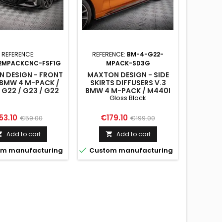
REFERENCE:
REFERENCE:
BM-4-G22-
REFEREN
2MPACKCNC-FSF1G
MPACK-SD3G
 DESIGN - FRONT
MAXTON DESIGN - SIDE
MAX
 BMW 4 M-PACK /
SKIRTS DIFFUSERS V.3
SPOILE
 G22 / G23 / G22
BMW 4 M-PACK / M440I
G82 /
Gloss Black
FT / G23 FACELIFT
G22 / G23 / G22 FACELIFT
M440I /
/ G23 FACELIFT GLOSS
G2
BLACK
ice
Regular
Price
Regular
Pri
53.10
€179.10
€14
€59.00
€199.00
price
price
Add to cart
Add to cart




m manufacturing
Custom manufacturing
Custo