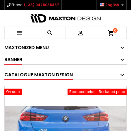

Phone:
(+33) 0478038387
English
0



shopping_cart
MAXTONIZED MENU
BANNER
CATALOGUE MAXTON DESIGN
On sale!
Reduced price
Reduced price