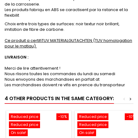
de la carrosserie.
Les produits fabriqu en ABS se caractisent par la ristance et la
flexibilit
Choix entre trois types de surfaces: noir textur noir brillant,
imitation de fibre de carbone.
Ce produit a certifiTUV MATERIALGUTACHTEN (TUV homologation
pour le matiau).
LIVRAISON :
Merci de lire attentivement !
Nous rlisons toutes les commandes du lundi au samedi
Nous envoyons des marchandises en parfait at
Les marchandises doivent re vifis en prence du transporteur
4 OTHER PRODUCTS IN THE SAME CATEGORY:
<
>
Reduced price
-10%
Reduced price
-10%
Reduced price
Reduced price
On sale!
On sale!