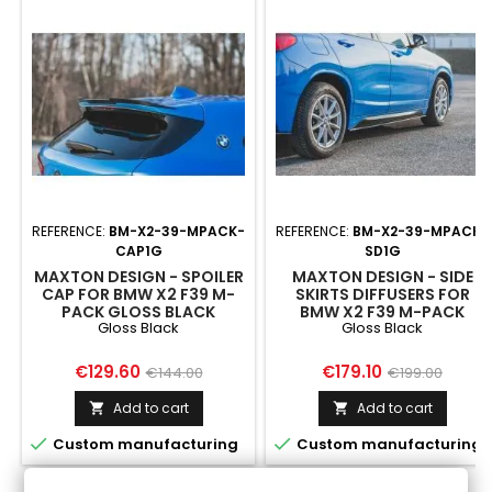
REFERENCE:
BM-X2-39-MPACK-
REFERENCE:
BM-X2-39-MPACK-
CAP1G
SD1G
MAXTON DESIGN - SPOILER
MAXTON DESIGN - SIDE
CAP FOR BMW X2 F39 M-
SKIRTS DIFFUSERS FOR
PACK GLOSS BLACK
BMW X2 F39 M-PACK
Gloss Black
Gloss Black
GLOSS BLACK
Price
Regular
Price
Regular
€129.60
€179.10
€144.00
€199.00
price
price
Add to cart
Add to cart




Custom manufacturing
Custom manufacturing