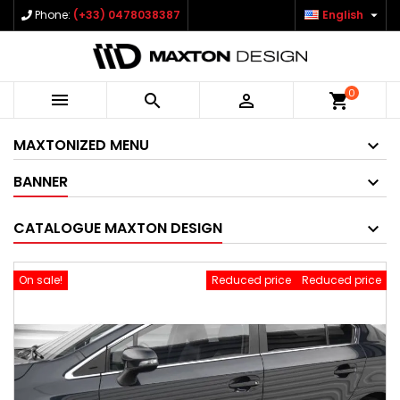

Phone:
(+33) 0478038387
English
0



shopping_cart
MAXTONIZED MENU
BANNER
CATALOGUE MAXTON DESIGN
On sale!
Reduced price
Reduced price