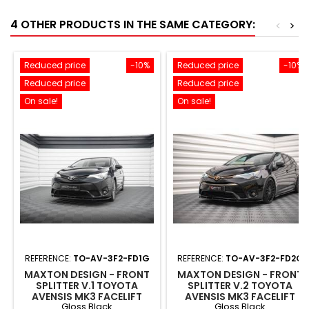
4 OTHER PRODUCTS IN THE SAME CATEGORY:
<
>
Reduced price
-10%
Reduced price
-10%
Reduced price
Reduced price
On sale!
On sale!
REFERENCE:
TO-AV-3F2-FD1G
REFERENCE:
TO-AV-3F2-FD2G
MAXTON DESIGN - FRONT
MAXTON DESIGN - FRONT
SPLITTER V.1 TOYOTA
SPLITTER V.2 TOYOTA
AVENSIS MK3 FACELIFT
AVENSIS MK3 FACELIFT
Gloss Black
Gloss Black
GLOSS BLACK
GLOSS BLACK