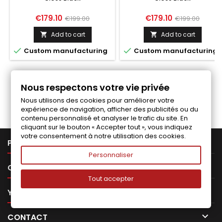
Price
Regular
Price
Regular
€179.10
€179.10
€199.00
€199.00
price
price
Add to cart
Add to cart




Custom manufacturing
Custom manufacturing
Nous respectons votre vie privée
Follow us on Facebook
Nous utilisons des cookies pour améliorer votre
expérience de navigation, afficher des publicités ou du
contenu personnalisé et analyser le trafic du site. En
cliquant sur le bouton « Accepter tout », vous indiquez
votre consentement à notre utilisation des cookies.

PRODUCTS
Personnaliser

OUR COMPANY
Tout accepter

YOUR ACCOUNT

CONTACT