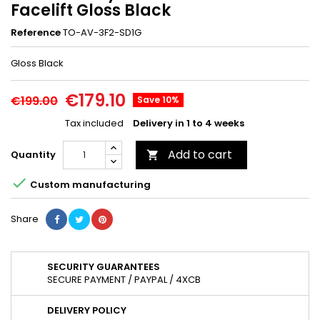
Facelift Gloss Black
Reference
TO-AV-3F2-SD1G
Gloss Black
€179.10
€199.00
Save 10%
Tax included
Delivery in 1 to 4 weeks
Add to cart
Quantity


Custom manufacturing
Share
SECURITY GUARANTEES
SECURE PAYMENT / PAYPAL / 4XCB
DELIVERY POLICY