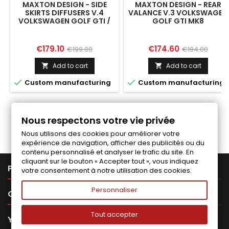
MAXTON DESIGN - SIDE
MAXTON DESIGN - REAR
SKIRTS DIFFUSERS V.4
VALANCE V.3 VOLKSWAGEN
VOLKSWAGEN GOLF GTI /
GOLF GTI MK8
GTE / GTI CLUBSPORT /
GTD / R-LINE MK8
Price
Regular
Price
Regular
€179.10
€174.60
€199.00
€194.00
price
price
Add to cart
Add to cart




Custom manufacturing
Custom manufacturing
Follow us on Facebook
Nous respectons votre vie privée
Nous utilisons des cookies pour améliorer votre
expérience de navigation, afficher des publicités ou du
contenu personnalisé et analyser le trafic du site. En
cliquant sur le bouton « Accepter tout », vous indiquez

PRODUCTS
votre consentement à notre utilisation des cookies.
Personnaliser

OUR COMPANY
Tout accepter

YOUR ACCOUNT