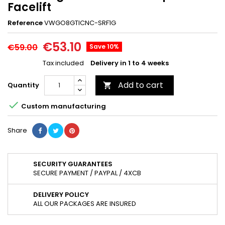
Facelift
Reference
VWGO8GTICNC-SRF1G
€53.10
€59.00
Save 10%
Tax included
Delivery in 1 to 4 weeks
Add to cart
Quantity


Custom manufacturing
Share
SECURITY GUARANTEES
SECURE PAYMENT / PAYPAL / 4XCB
DELIVERY POLICY
ALL OUR PACKAGES ARE INSURED