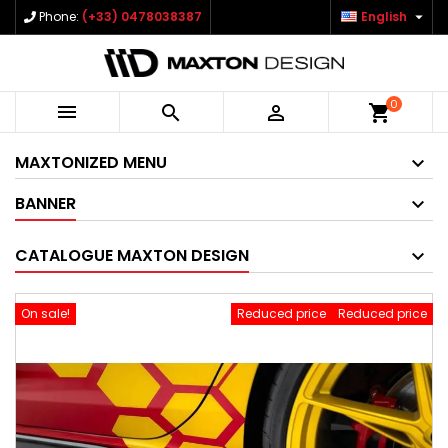

Phone:
(+33) 0478038387
English
0



shopping_cart
MAXTONIZED MENU
BANNER
CATALOGUE MAXTON DESIGN
On sale!
Reduced price
Reduced price