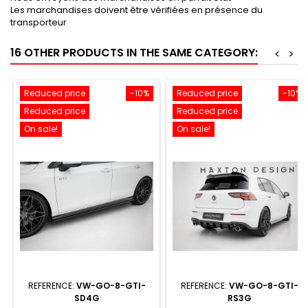
Les marchandises doivent être vérifiées en présence du
transporteur
16 OTHER PRODUCTS IN THE SAME CATEGORY:
<
>
Reduced price
-10%
Reduced price
-10%
Reduced price
Reduced price
On sale!
On sale!
REFERENCE:
VW-GO-8-GTI-
REFERENCE:
VW-GO-8-GTI-
SD4G
RS3G